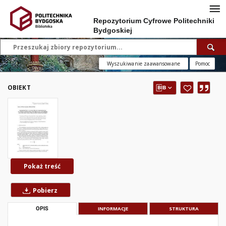
Repozytorium Cyfrowe Politechniki
Bydgoskiej
Wyszukiwanie zaawansowane
Pomoc
OBIEKT
Pokaż treść
Pobierz
OPIS
INFORMACJE
STRUKTURA