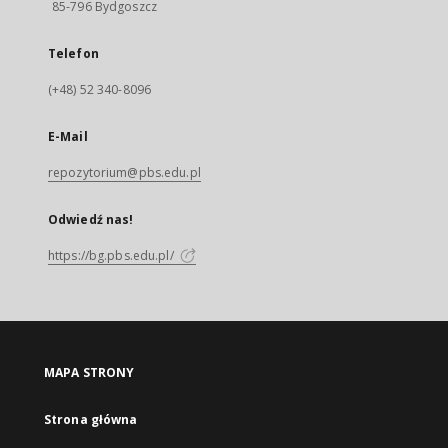
85-796 Bydgoszcz
Telefon
(+48) 52 340-8096
E-Mail
repozytorium@pbs.edu.pl
Odwiedź nas!
https://bg.pbs.edu.pl/
MAPA STRONY
Strona główna