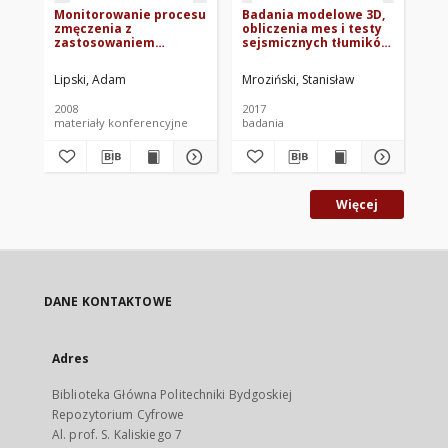
Monitorowanie procesu
Badania modelowe 3D,
Wp
zmęczenia z
obliczenia mes i testy
pr
zastosowaniem
sejsmicznych tłumików
na 
kamery termowizyjnej
akustycznych - Etap 2:
me
Testy sejsmiczne
Lipski, Adam
Mroziński, Stanisław
Mro
tłumików
2008
2017
200
materiały konferencyjne
badania
roz
Więcej
DANE KONTAKTOWE
Adres
Biblioteka Główna Politechniki Bydgoskiej
Repozytorium Cyfrowe
Al. prof. S. Kaliskiego 7