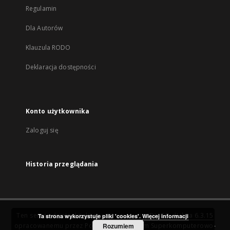
Regulamin
Dla Autorów
Klauzula RODO
Deklaracja dostępności
Konto użytkownika
Zaloguj się
Historia przeglądania
Ten serwis działa dzięki oprogramowaniu
DInGO dLibra 6.3.15
Ta strona wykorzystuje pliki 'cookies'.
Więcej informacji
opracowanemu przez
Poznańskie Centrum Superkomputerowo-
Rozumiem