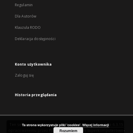
Regulamin
Dla Autorów
Klauzula RODO
Deklaracja dostępności
Konto użytkownika
Zaloguj się
Historia przeglądania
Ten serwis działa dzięki oprogramowaniu
DInGO dLibra 6.3.15
Ta strona wykorzystuje pliki 'cookies'.
Więcej informacji
opracowanemu przez
Poznańskie Centrum Superkomputerowo-
Rozumiem