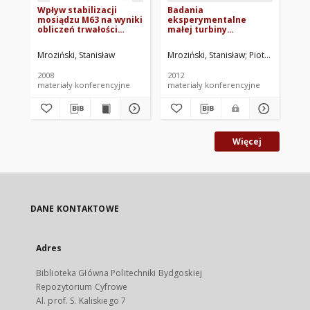
Wpływ stabilizacji
Badania
An
mosiądzu M63 na wyniki
eksperymentalne
ob
obliczeń trwałości
małej turbiny
te
zmęczeniowej
wiatrowej o pionowej
wy
osi obrotu
pr
Mroziński, Stanisław
Mroziński, Stanisław
Piotrowski, Mic
Cie
zm
2008
2012
200
materiały konferencyjne
materiały konferencyjne
mat
Więcej
DANE KONTAKTOWE
Adres
Biblioteka Główna Politechniki Bydgoskiej
Repozytorium Cyfrowe
Al. prof. S. Kaliskiego 7