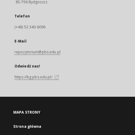
85-796 Bydgoszcz
Telefon
(+48) 52 340-8096
E-Mail
repozytorium@pbs.edu.pl
Odwiedź nas!
https://bg.pbs.edu.pl/
MAPA STRONY
Strona główna