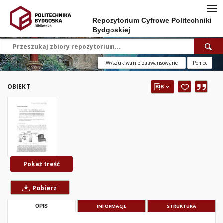
Repozytorium Cyfrowe Politechniki
Bydgoskiej
Wyszukiwanie zaawansowane
Pomoc
OBIEKT
Pokaż treść
Pobierz
OPIS
INFORMACJE
STRUKTURA