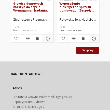
Głowice domowych
Wyposażenie
Ch
maszyn do szycia -
elektryczne sprzętu
ty
Wymagania i badania
domowego - Zespoły
Wa
BN-72/4944-01
napędowe domowych
BN
maszyn do szycia -
Zjednoczenie Przemysłu Precyzyjnego PREDOM. Oprac.
Fiutowska, Ewa
Nachyłło, Marian
Zje
Ins
Wymagania i badania
BN-84/4940-01
1973
1985
196
branżowa norma
branżowa norma
br
Więcej
DANE KONTAKTOWE
Adres
Biblioteka Główna Politechniki Bydgoskiej
Repozytorium Cyfrowe
Al. prof. S. Kaliskiego 7