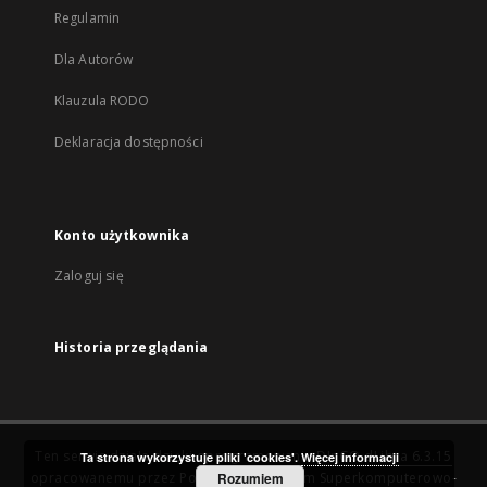
Regulamin
Dla Autorów
Klauzula RODO
Deklaracja dostępności
Konto użytkownika
Zaloguj się
Historia przeglądania
Ten serwis działa dzięki oprogramowaniu
DInGO dLibra 6.3.15
Ta strona wykorzystuje pliki 'cookies'.
Więcej informacji
opracowanemu przez
Poznańskie Centrum Superkomputerowo-
Rozumiem