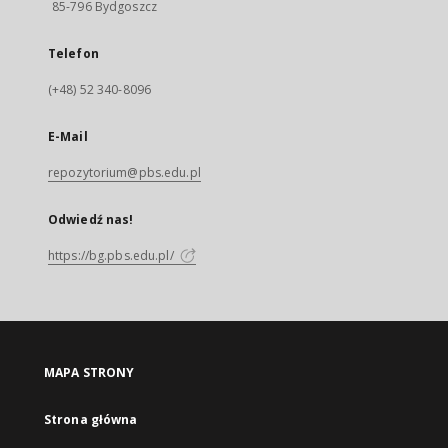
85-796 Bydgoszcz
Telefon
(+48) 52 340-8096
E-Mail
repozytorium@pbs.edu.pl
Odwiedź nas!
https://bg.pbs.edu.pl/
MAPA STRONY
Strona główna