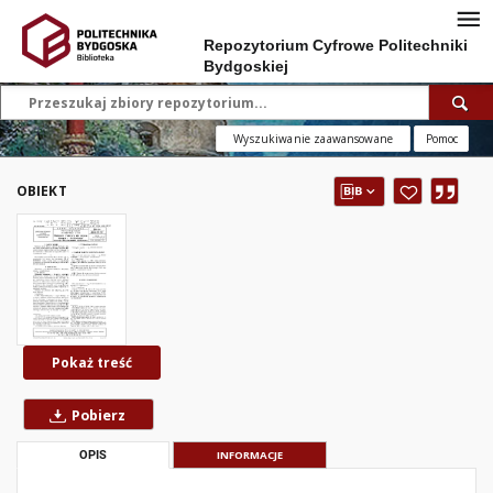
Repozytorium Cyfrowe Politechniki
Bydgoskiej
Wyszukiwanie zaawansowane
Pomoc
OBIEKT
Pokaż treść
Pobierz
OPIS
INFORMACJE