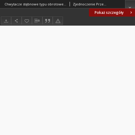
Chwytacze stębnowe typu obrotowego - Warunki techniczne BN-62/1870-02
Zjednoczenie Przemysłu Artykułów Technicznych i Galanteryjnych. Oprac.
Pokaż szczegóły