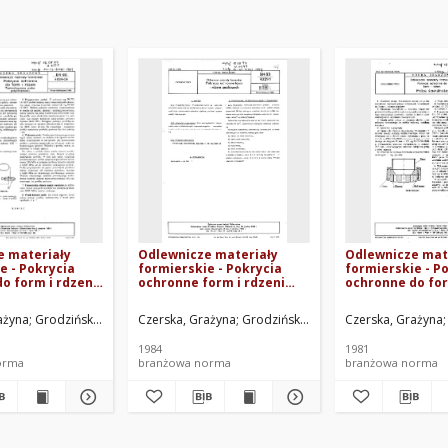
e materiały
Odlewnicze materiały
Odlewnicze mat
e - Pokrycia
formierskie - Pokrycia
formierskie - P
o form i rdzeni
ochronne form i rdzeni
ochronne do for
giczna próba
piaskowych BN-83/4021-11
- Próba ścieraln
ści BN-80/4024-
80/4024-03
ażyna
, Halina
Grodziński, Zygmunt
Smoleń, Zygmunt
Czerska, Grażyna
Instytut Odlewnictwa w Krakowie. Oprac.
Palma, Aleksander
Grodziński, Zygmunt
Pawłowska, Halina
Czerska, Grażyna
Palma, Aleksa
Smoleń, Zy
1984
1981
orma
branżowa norma
branżowa norma