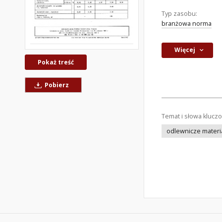
Typ zasobu:
branżowa norma
Więcej
Pokaż treść
Pobierz
Temat i słowa klucz
odlewnicze materi