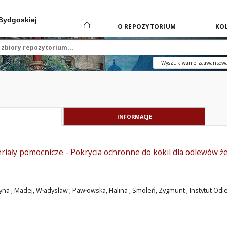
 Bydgoskiej
O REPOZYTORIUM
KOL
Wyszukiwanie zaawansow
INFORMACJE
riały pomocnicze - Pokrycia ochronne do kokil dla odlewów ż
tyna
;
Madej, Władysław
;
Pawłowska, Halina
;
Smoleń, Zygmunt
;
Instytut Odl