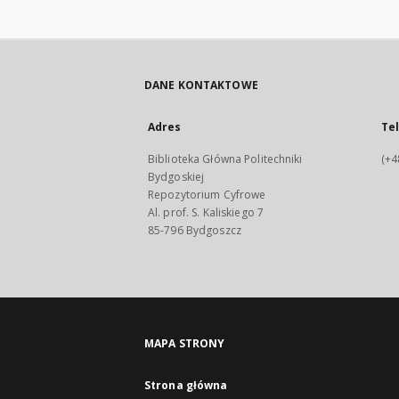
DANE KONTAKTOWE
Adres
Te
Biblioteka Główna Politechniki
(+4
Bydgoskiej
Repozytorium Cyfrowe
Al. prof. S. Kaliskiego 7
85-796 Bydgoszcz
MAPA STRONY
Strona główna