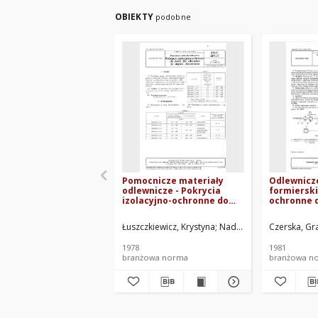
OBIEKTY
podobne
Pomocnicze materiały
Odlewnicz
odlewnicze - Pokrycia
formierski
izolacyjno-ochronne do
ochronne d
kokil dla odlewów ze
- Technolo
stopów aluminium BN-
przyczepno
Łuszczkiewicz, Krystyna
Nadzieja, Jan
Czerska, Gr
Pawłowska
77/4025-11
04
1978
1981
branżowa norma
branżowa n