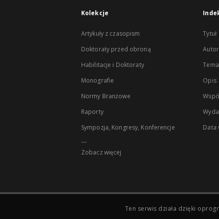
Kolekcje
Inde
Artykuły z czasopism
Tytuł
Doktoraty przed obroną
Autor
Habilitacje i Doktoraty
Temat
Monografie
Opis
Normy Branżowe
Wspó
Raporty
Wyda
Sympozja, Kongresy, Konferencje
Data
...
Zobacz więcej
Ten serwis działa dzięki opr