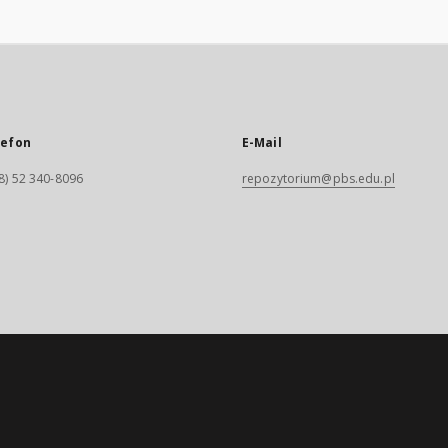
lefon
E-Mail
8) 52 340-8096
repozytorium@pbs.edu.pl