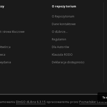
ksy
O repozytorium
O Repozytorium
Dane kontaktowe
 i słowa kluczowe
O dLibrze...
Regulamin
łtwórca
Dla Autorów
wca
Klauzula RODO
 wydania
Deklaracja dostępności
Ta 
ogramowaniu
DInGO dLibra 6.3.15
opracowanemu przez
Poznańskie Centr