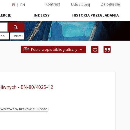
Kontrast
Zaloguj się
Udostępnij
PL
EN
EKCJE
INDEKSY
HISTORIA PRZEGLĄDANIA
ane
Pomoc
Pobierz opis bibliograficzny
eliwnych - BN-80/4025-12
ewnictwa w Krakowie. Oprac.