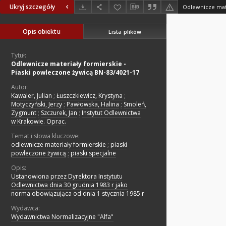
Ukryj szczegóły
Opis obiektu
Lista plików
Tytuł:
Odlewnicze materiały formierskie -
Piaski powleczone żywicą BN-83/4021-17
Autor:
Kawaler, Julian
;
Łuszczkiewicz, Krystyna
;
Motyczyński, Jerzy
;
Pawłowska, Halina
;
Smoleń,
Zygmunt
;
Szczurek, Jan
;
Instytut Odlewnictwa
w Krakowie. Oprac.
Temat i słowa kluczowe:
odlewnicze materiały formierskie
;
piaski
powleczone żywicą
;
piaski specjalne
Opis:
Ustanowiona przez Dyrektora Instytutu
Odlewnictwa dnia 30 grudnia 1983 r jako
norma obowiązująca od dnia 1 stycznia 1985 r
Wydawca:
Wydawnictwa Normalizacyjne "Alfa"