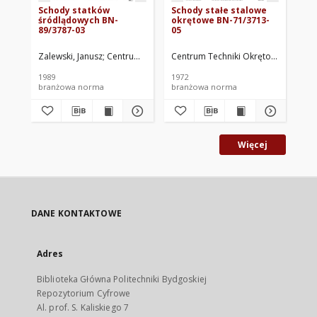
Schody statków
Schody stałe stalowe
St
śródlądowych BN-
okrętowe BN-71/3713-
st
89/3787-03
05
BN
Zalewski, Janusz
Centrum Badawczo-Projektowe Żeglugi Śródlądowej
Centrum Techniki Okrętowej w Gdań
Cen
1989
1972
197
branżowa norma
branżowa norma
br
Więcej
DANE KONTAKTOWE
Adres
Biblioteka Główna Politechniki Bydgoskiej
Repozytorium Cyfrowe
Al. prof. S. Kaliskiego 7