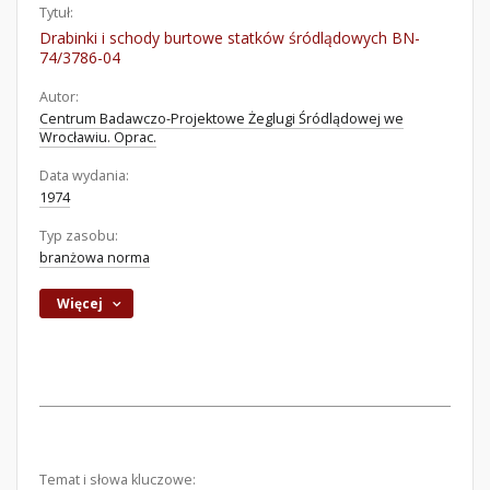
Tytuł:
Drabinki i schody burtowe statków śródlądowych BN-
74/3786-04
Autor:
Centrum Badawczo-Projektowe Żeglugi Śródlądowej we
Wrocławiu. Oprac.
Data wydania:
1974
Typ zasobu:
branżowa norma
Więcej
Temat i słowa kluczowe: