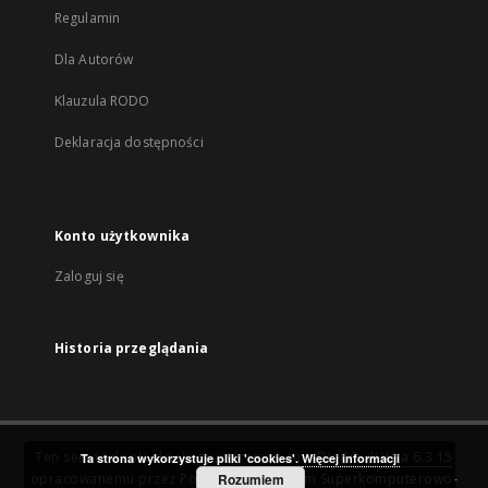
Regulamin
Dla Autorów
Klauzula RODO
Deklaracja dostępności
Konto użytkownika
Zaloguj się
Historia przeglądania
Ten serwis działa dzięki oprogramowaniu
DInGO dLibra 6.3.15
Ta strona wykorzystuje pliki 'cookies'.
Więcej informacji
opracowanemu przez
Poznańskie Centrum Superkomputerowo-
Rozumiem