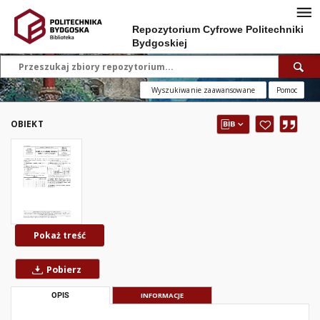
Repozytorium Cyfrowe Politechniki
Bydgoskiej
Wyszukiwanie zaawansowane
Pomoc
OBIEKT
Pokaż treść
Pobierz
OPIS
INFORMACJE