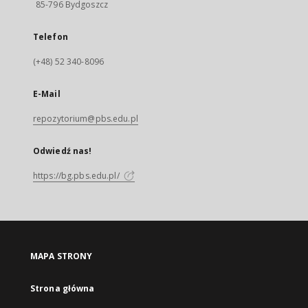
85-796 Bydgoszcz
Telefon
(+48) 52 340-8096
E-Mail
repozytorium@pbs.edu.pl
Odwiedź nas!
https://bg.pbs.edu.pl/
MAPA STRONY
Strona główna