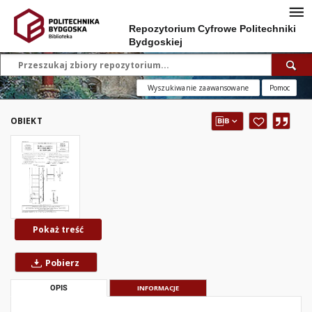
Repozytorium Cyfrowe Politechniki
Bydgoskiej
Wyszukiwanie zaawansowane
Pomoc
OBIEKT
Pokaż treść
Pobierz
OPIS
INFORMACJE