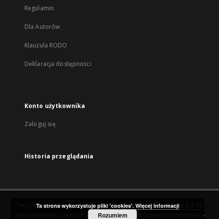
Regulamin
Dla Autorów
Klauzula RODO
Deklaracja dostępności
Konto użytkownika
Zaloguj się
Historia przeglądania
Ten serwis działa dzięki oprogramowaniu
DInGO dLibra 6.3.15
Ta strona wykorzystuje pliki 'cookies'.
Więcej informacji
opracowanemu przez
Poznańskie Centrum Superkomputerowo-
Rozumiem