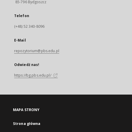
85-796 Bydgoszcz
Telefon
(+48) 52 340-8096
E-Mail
repozytorium@pbs.edu.pl
Odwiedź nas!
https://bg.pbs.edu.pl/
MAPA STRONY
Strona główna