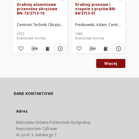
Drabiny aluminiowe
Drabiny pionowe i
Za
przenośne okrętowe
stopnie z prętów BN-
ła
BN-72/3713-10
84/3713-01
śr
Pr
BN
Centrum Techniki Okrętowej w Gdańsku. Oprac.
Pieńkowski, Adam
Centrum Techniki
Cen
17
1972
1985
197
branżowa norma
branżowa norma
br
Więcej
DANE KONTAKTOWE
Adres
Biblioteka Główna Politechniki Bydgoskiej
Repozytorium Cyfrowe
Al. prof. S. Kaliskiego 7