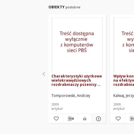
OBIEKTY
podobne
Charakterystyki użytkowe
Wpływ kons
wielokrawędziowych
na efekty
rozdrabniaczy pszenicy.
rozdrabni
Część II. Wyniki badań
ziarna zbó
Tomporowski, Andrzej
Kalwaj, Jerzy
2009
2009
artykuł
artykuł