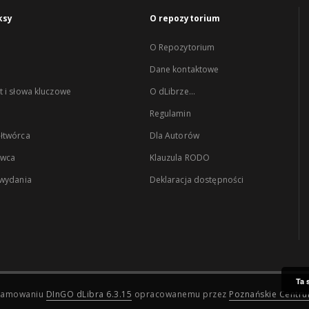
ksy
O repozytorium
O Repozytorium
Dane kontaktowe
 i słowa kluczowe
O dLibrze...
Regulamin
łtwórca
Dla Autorów
wca
Klauzula RODO
 wydania
Deklaracja dostępności
Ta 
ogramowaniu
DInGO dLibra 6.3.15
opracowanemu przez
Poznańskie Centr