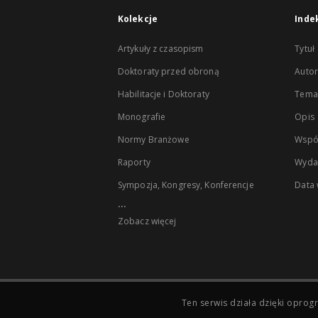
Kolekcje
Inde
Artykuły z czasopism
Tytuł
Doktoraty przed obroną
Autor
Habilitacje i Doktoraty
Temat
Monografie
Opis
Normy Branżowe
Wspó
Raporty
Wyda
Sympozja, Kongresy, Konferencje
Data
...
Zobacz więcej
Ten serwis działa dzięki opr