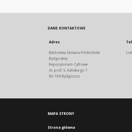
DANE KONTAKTOWE
Adres
Te
Biblioteka Główna Politechniki
(+4
Bydgoskiej
Repozytorium Cyfrowe
Al. prof. S. Kaliskiego 7
85-796 Bydgoszcz
MAPA STRONY
Strona główna