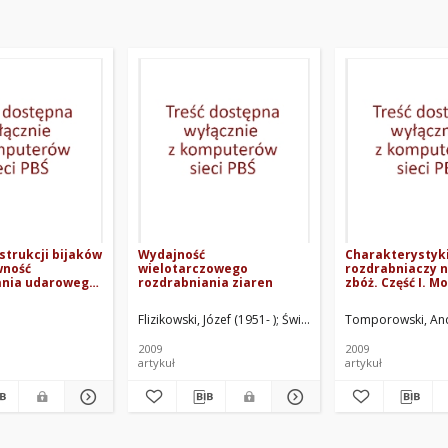
trukcji bijaków
Wydajność
Charakterystyk
wność
wielotarczowego
rozdrabniaczy 
ania udarowego
rozdrabniania ziaren
zbóż. Część I. M
ż
matematyczny
Flizikowski, Józef (1951- )
Świetlicki, Adam
Tomporowski, An
2009
2009
artykuł
artykuł