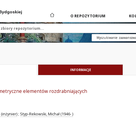
 Bydgoskiej
O REPOZYTORIUM
KOL
Wyszukiwanie zaawansow
INFORMACJE
metryczne elementów rozdrabniających
(inżynier)
;
Styp-Rekowski, Michał (1946- )