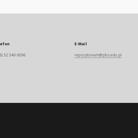
lefon
E-Mail
8) 52 340-8096
repozytorium@pbs.edu.pl