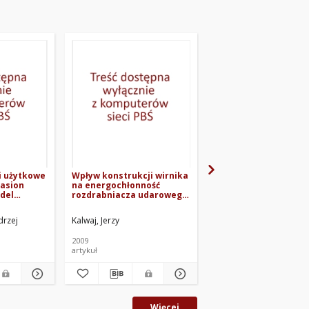
i użytkowe
Wpływ konstrukcji wirnika
Modyfikacja cech śro
nasion
na energochłonność
smarującego za pom
odel
rozdrabniacza udarowego
standardowych doda
ziarna zbóż
smarowych
drzej
Kalwaj, Jerzy
Matuszewski, Maciej (inż
2009
2013
artykuł
artykuł
Więcej