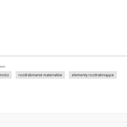
owe:
ności
rozdrabnianie materiałów
elementy rozdrabniające