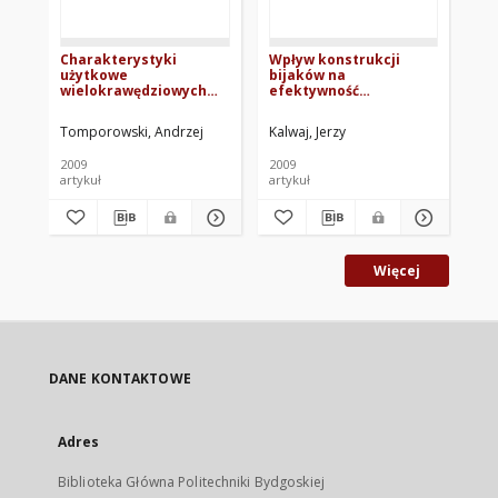
Charakterystyki
Wpływ konstrukcji
Wy
użytkowe
bijaków na
wi
wielokrawędziowych
efektywność
ro
rozdrabniaczy
rozdrabniania
pszenicy. Część II.
udarowego ziarna zbóż
Tomporowski, Andrzej
Kalwaj, Jerzy
Fli
Wyniki badań
2009
2009
200
artykuł
artykuł
art
Więcej
DANE KONTAKTOWE
Adres
Biblioteka Główna Politechniki Bydgoskiej