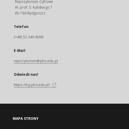
Repozytorium Cyfrowe
Al. prof. S. Kaliskiego 7
85-796 Bydgoszcz
Telefon
(+48) 52 340-8096
E-Mail
repozytorium@pbs.edu.pl
Odwiedź nas!
https://bg.pbs.edu.pl/
MAPA STRONY