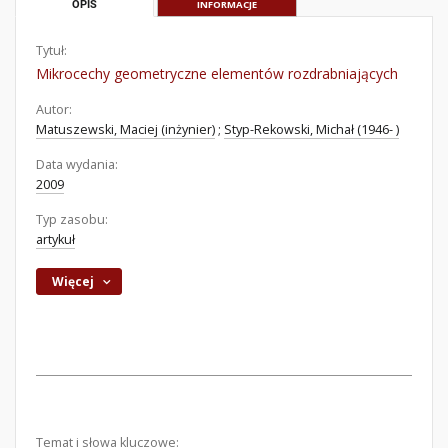
OPIS
INFORMACJE
Tytuł:
Mikrocechy geometryczne elementów rozdrabniających
Autor:
Matuszewski, Maciej (inżynier)
;
Styp-Rekowski, Michał (1946- )
Data wydania:
2009
Typ zasobu:
artykuł
Więcej
Temat i słowa kluczowe: