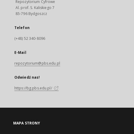
Repozytorium Cyfrowe
Al. prof. S. Kaliskiego 7
85-796 Bydgoszcz
Telefon
(+48) 52 340-8096
E-Mail
repozytorium@pbs.edu.pl
Odwiedź nas!
https://bg.pbs.edu.pl/
MAPA STRONY