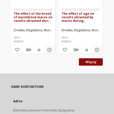
The effect of the breed
The effect of age on
Th
of warmblood mares on
results obtained by
in
results obtained during
mares during
cy
stationary and field
stationary and field
performance tests in
performance test
Drewka, Magdalena
Monkiewicz, Monika
Drewka, Magdalena
Gulda, Dominika
Monkiewicz, Mo
Gul
Poland in the years
sconducted in Poland in
2001-2010
the years 2001-2010
2013
2013
201
artykuł
artykuł
art
Więcej
DANE KONTAKTOWE
Adres
Biblioteka Główna Politechniki Bydgoskiej