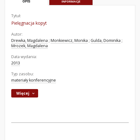
OPIS
INFORMACJE
Tytuł:
Pielęgnacja kopyt
Autor:
Drewka, Magdalena
;
Monkiewicz, Monika
;
Gulda, Dominika
;
Mrozek, Magdalena
Data wydania:
2013
Typ zasobu:
materiały konferencyjne
Więcej