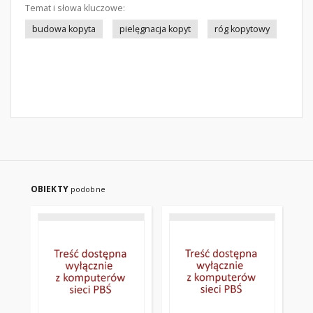
Temat i słowa kluczowe:
budowa kopyta
pielęgnacja kopyt
róg kopytowy
OBIEKTY
podobne