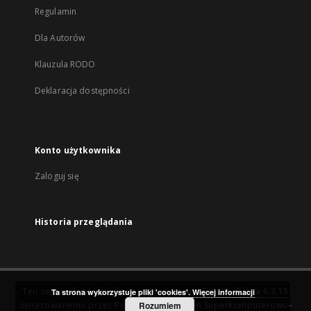
Regulamin
Dla Autorów
Klauzula RODO
Deklaracja dostępności
Konto użytkownika
Zaloguj się
Historia przeglądania
Ten serwis działa dzięki oprogramowaniu
DInGO dLibra 6.3.15
Ta strona wykorzystuje pliki 'cookies'.
Więcej informacji
opracowanemu przez
Poznańskie Centrum Superkomputerowo-
Rozumiem