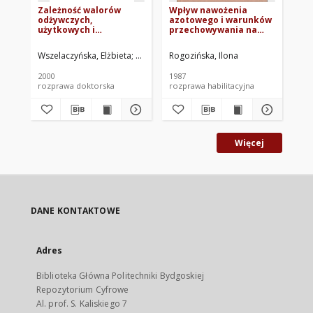
Zależność walorów
Wpływ nawożenia
Th
odżywczych,
azotowego i warunków
of
użytkowych i
przechowywania na
re
przechowalniczych
skład chemiczny oraz
sta
bulwy ziemniaka od
wartość konsumpcyjną i
pe
Wszelaczyńska, Elżbieta
Rogozińska, Ilona. Promotor
Rogozińska, Ilona
Dr
nawożenia magnezem
użytkową bulw różnych
Po
odmian ziemniaków
20
2000
1987
201
rozprawa doktorska
rozprawa habilitacyjna
art
Więcej
DANE KONTAKTOWE
Adres
Biblioteka Główna Politechniki Bydgoskiej
Repozytorium Cyfrowe
Al. prof. S. Kaliskiego 7