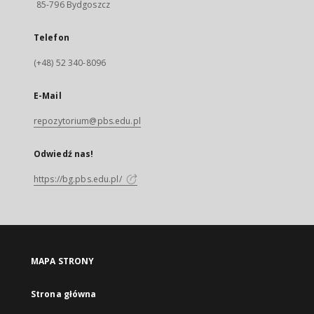
85-796 Bydgoszcz
Telefon
(+48) 52 340-8096
E-Mail
repozytorium@pbs.edu.pl
Odwiedź nas!
https://bg.pbs.edu.pl/
MAPA STRONY
Strona główna