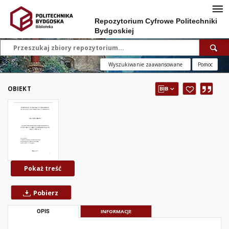
Repozytorium Cyfrowe Politechniki
Bydgoskiej
Wyszukiwanie zaawansowane
Pomoc
OBIEKT
Pokaż treść
Pobierz
OPIS
INFORMACJE