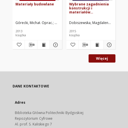
Materiały budowlane
Wybrane zagadnienia
Bu
konstrukcji i
zr
materiałów
wy
budowlanych oraz
pr
geotechniki
wy
Górecki, Michał. Oprac.
Górska, Aleksandra. Oprac.
Dobiszewska, Magdalena. Red.
Fereni-Morzyńska
Podh
Buj
2013
2015
201
książka
książka
ksi
Więcej
DANE KONTAKTOWE
Adres
Biblioteka Główna Politechniki Bydgoskiej
Repozytorium Cyfrowe
Al. prof. S. Kaliskiego 7