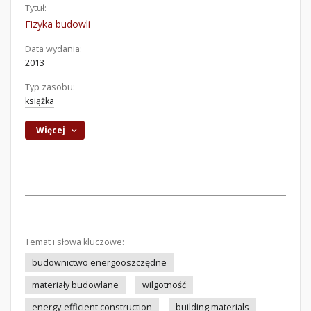
Tytuł:
Fizyka budowli
Data wydania:
2013
Typ zasobu:
książka
Więcej
Temat i słowa kluczowe:
budownictwo energooszczędne
materiały budowlane
wilgotność
energy-efficient construction
building materials