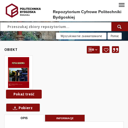
Repozytorium Cyfrowe Politechniki
Bydgoskiej
Wyszukiwanie zaawansowane
Pomoc
OBIEKT
Pokaż treść
Pobierz
OPIS
INFORMACJE