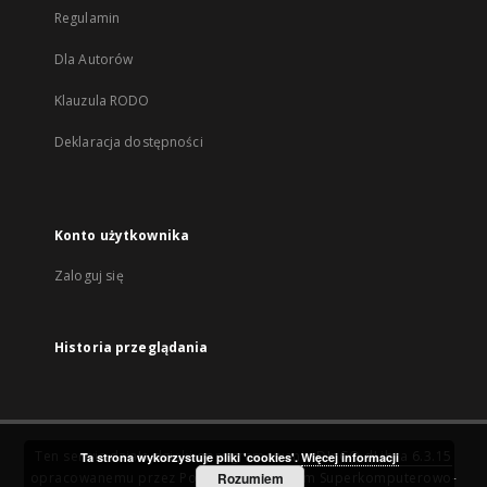
Regulamin
Dla Autorów
Klauzula RODO
Deklaracja dostępności
Konto użytkownika
Zaloguj się
Historia przeglądania
Ten serwis działa dzięki oprogramowaniu
DInGO dLibra 6.3.15
Ta strona wykorzystuje pliki 'cookies'.
Więcej informacji
opracowanemu przez
Poznańskie Centrum Superkomputerowo-
Rozumiem