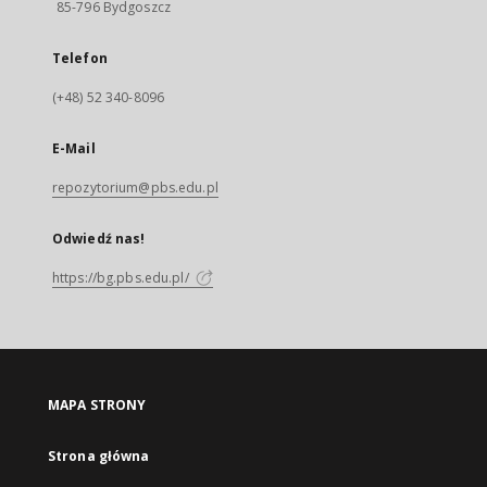
85-796 Bydgoszcz
Telefon
(+48) 52 340-8096
E-Mail
repozytorium@pbs.edu.pl
Odwiedź nas!
https://bg.pbs.edu.pl/
MAPA STRONY
Strona główna