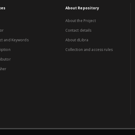
xes
About Repository
About the Project
or
Contact details
ct and Keywords
About dLibra
iption
Collection and access rules
ibutor
sher