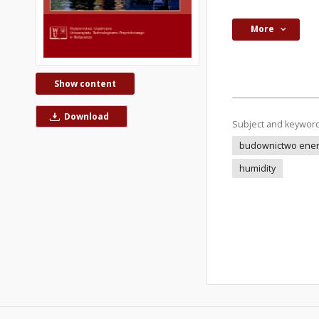
More
Show content
Download
Subject and keywor
budownictwo ene
humidity