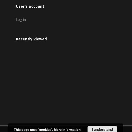
User's account
Log in
Recently viewed
I understand
This page uses 'cookies'.
More information