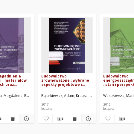
agadnienia
Budownictwo
Budownictwo
i i materiałów
zrównoważone : wybrane
energooszczędn
ch oraz
aspekty projektowe i
: stan i perspe
ki
wykonawcze. T. 1
ac.
, Magdalena. Red.
Fereni-Morzyńska, Patrycja. Oprac.
Podhorecki, Adam. Red.
Bujarkiewicz, Adam
Krause, Paweł
Mrówczyńska, Mari
Wesołowska, Mari
2017
2015
książka
książka