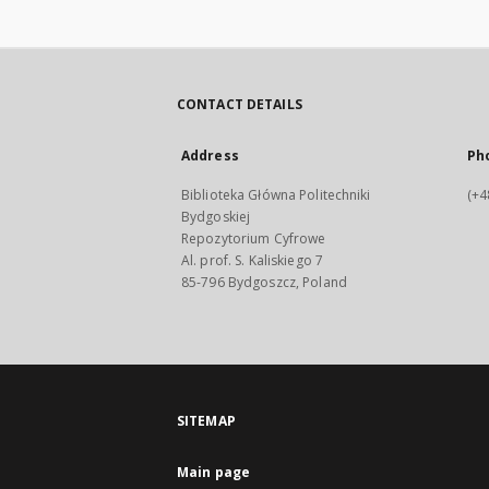
CONTACT DETAILS
Address
Ph
Biblioteka Główna Politechniki
(+4
Bydgoskiej
Repozytorium Cyfrowe
Al. prof. S. Kaliskiego 7
85-796 Bydgoszcz, Poland
SITEMAP
Main page