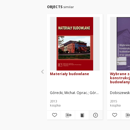
OBJECTS
similar
Materiały budowlane
Wybrane z
konstrukcj
budowlany
geotechni
Górecki, Michał. Oprac.
Górska, Aleksandra. Opr
Dobiszewska
2013
2015
książka
książka