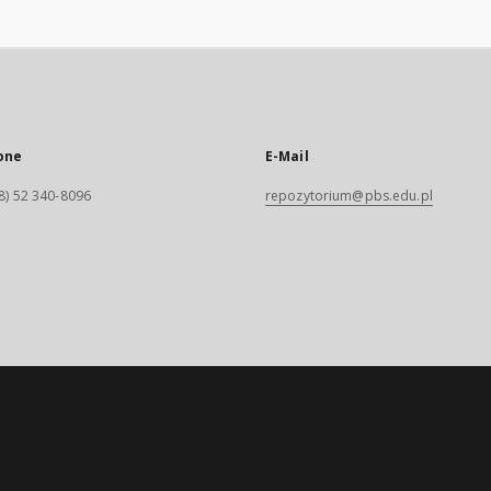
one
E-Mail
8) 52 340-8096
repozytorium@pbs.edu.pl