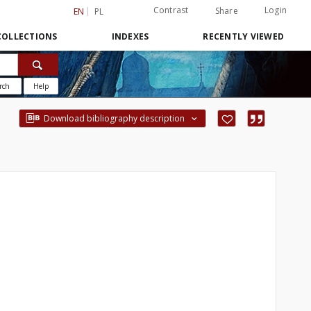
Contrast
Login
Share
EN
PL
COLLECTIONS
INDEXES
RECENTLY VIEWED
rch
Help
Download bibliography description