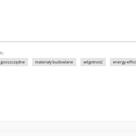
ds:
rgooszczędne
materiały budowlane
wilgotność
energy-effic