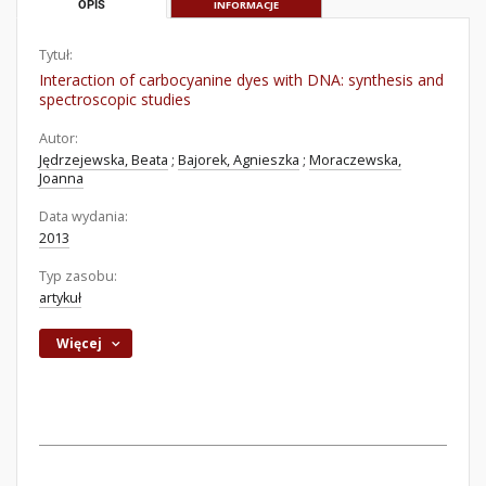
OPIS
INFORMACJE
Tytuł:
Interaction of carbocyanine dyes with DNA: synthesis and
spectroscopic studies
Autor:
Jędrzejewska, Beata
;
Bajorek, Agnieszka
;
Moraczewska,
Joanna
Data wydania:
2013
Typ zasobu:
artykuł
Więcej