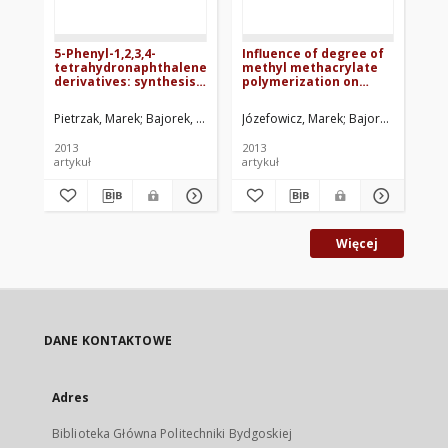
5-Phenyl-1,2,3,4-
Influence of degree of
An
tetrahydronaphthalene
methyl methacrylate
po
derivatives: synthesis,
polymerization on
wy
spectroscopicand
spectroscopic
od
electrochemical
properties of ethyl 5-
re
Pietrzak, Marek
Bajorek, Agnieszka
Józefowicz, Marek
Bajorek, Agniesz
Maz
investigation
(4-aminophenyl)- and 5-
ra
(4-
zw
2013
2013
201
dimethylaminophenyl)-3-
bi
artykuł
artykuł
roz
amino-2,4-
dicyanobenzoate
Więcej
DANE KONTAKTOWE
Adres
Biblioteka Główna Politechniki Bydgoskiej