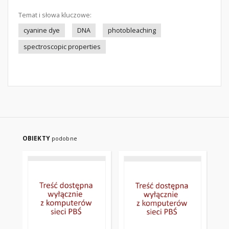
Temat i słowa kluczowe:
cyanine dye
DNA
photobleaching
spectroscopic properties
OBIEKTY
podobne