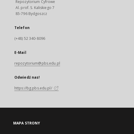
Repozytorium Cyfrowe
Al. prof. S. Kaliskiego 7
85-796 Bydgoszcz
Telefon
(+48) 52 340-8096
E-Mail
repozytorium@pbs.edu.pl
Odwiedź nas!
https://bg.pbs.edu.pl/
MAPA STRONY