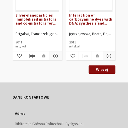
Silver-nanoparticles
Interaction of
In
immobilized initiators
carbocyanine dyes with
me
and co-initiators for
DNA: synthesis and
po
free radical
spectroscopic studies
sp
polymerization
pro
Ścigalski, Franciszek
Jędrzejewska, Beata
Jędrzejewska, Beata
Pietrzak, Marek
Bajorek, Agnie
Wiśniewski
Józ
(4
(4-
2011
2013
201
di
artykuł
artykuł
art
am
di
Więcej
DANE KONTAKTOWE
Adres
Biblioteka Główna Politechniki Bydgoskiej