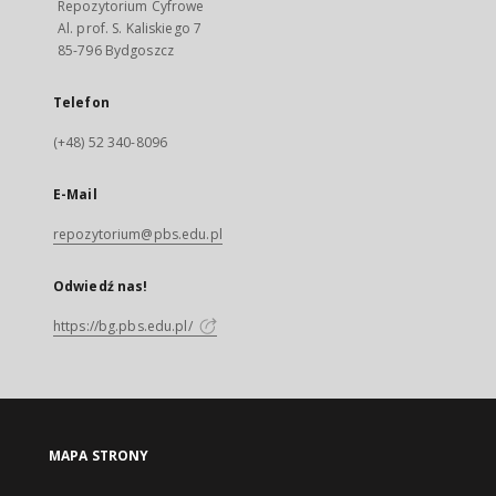
Repozytorium Cyfrowe
Al. prof. S. Kaliskiego 7
85-796 Bydgoszcz
Telefon
(+48) 52 340-8096
E-Mail
repozytorium@pbs.edu.pl
Odwiedź nas!
https://bg.pbs.edu.pl/
MAPA STRONY