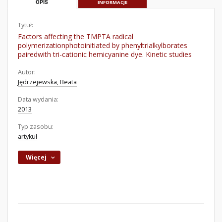
OPIS
INFORMACJE
Tytuł:
Factors affecting the TMPTA radical
polymerizationphotoinitiated by phenyltrialkylborates
pairedwith tri-cationic hemicyanine dye. Kinetic studies
Autor:
Jędrzejewska, Beata
Data wydania:
2013
Typ zasobu:
artykuł
Więcej