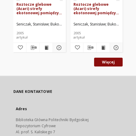
Roztocze glebowe
Roztocze glebowe
Me
(Acari) strefy
(Acari) strefy
Or
ekotonowej pomiędzy
ekotonowej pomiędzy
st
borem sosnowym a
borem sosnowym a
po
brzegiem jeziora
jeziorem lobeliowym
so
Seniczak, Stanisław
Bukowski, Grzegorz
Seniczak, Stanisław
Bukowska, Hanna
Bukowski, Grzeg
Seniczak,
Sen
lobeliowego Małe
Wielkie Gacno
je
Gacno
Ma
2005
2005
200
Tu
artykuł
artykuł
art
Więcej
DANE KONTAKTOWE
Adres
Biblioteka Główna Politechniki Bydgoskiej
Repozytorium Cyfrowe
Al. prof. S. Kaliskiego 7