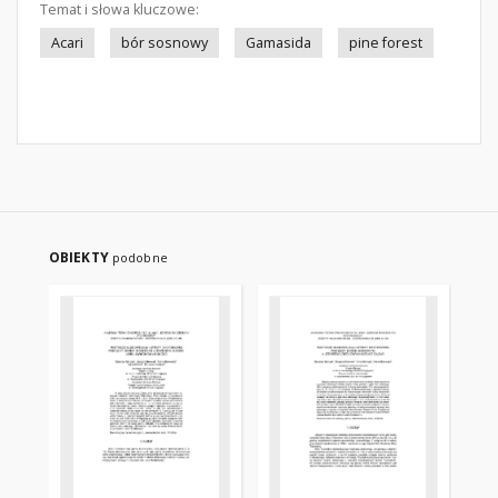
Temat i słowa kluczowe:
Acari
bór sosnowy
Gamasida
pine forest
OBIEKTY
podobne