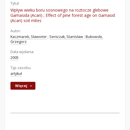
Tytuł:
Wpływ wieku boru sosnowego na roztocze glebowe
Gamasida (Acari) ; Effect of pine forest age on Gamasid
(Acari) soil mites
Autor:
Kaczmarek, Sławomir
;
Seniczak, Stanisław
;
Bukowski,
Grzegorz
Data wydania:
2005
Typ zasobu:
artykuł
Więcej