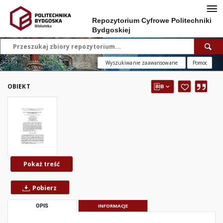
Repozytorium Cyfrowe Politechniki
Bydgoskiej
Wyszukiwanie zaawansowane
Pomoc
OBIEKT
Pokaż treść
Pobierz
OPIS
INFORMACJE