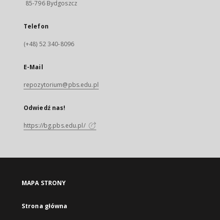
85-796 Bydgoszcz
Telefon
(+48) 52 340-8096
E-Mail
repozytorium@pbs.edu.pl
Odwiedź nas!
https://bg.pbs.edu.pl/
MAPA STRONY
Strona główna