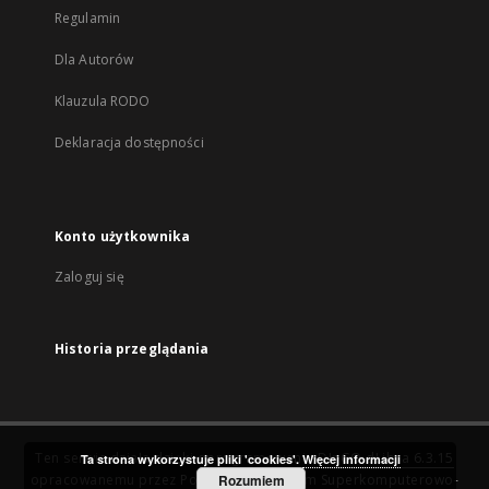
Regulamin
Dla Autorów
Klauzula RODO
Deklaracja dostępności
Konto użytkownika
Zaloguj się
Historia przeglądania
Ten serwis działa dzięki oprogramowaniu
DInGO dLibra 6.3.15
Ta strona wykorzystuje pliki 'cookies'.
Więcej informacji
opracowanemu przez
Poznańskie Centrum Superkomputerowo-
Rozumiem