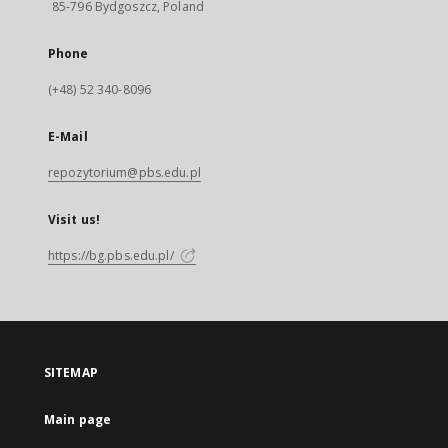
85-796 Bydgoszcz, Poland
Phone
(+48) 52 340-8096
E-Mail
repozytorium@pbs.edu.pl
Visit us!
https://bg.pbs.edu.pl/
SITEMAP
Main page