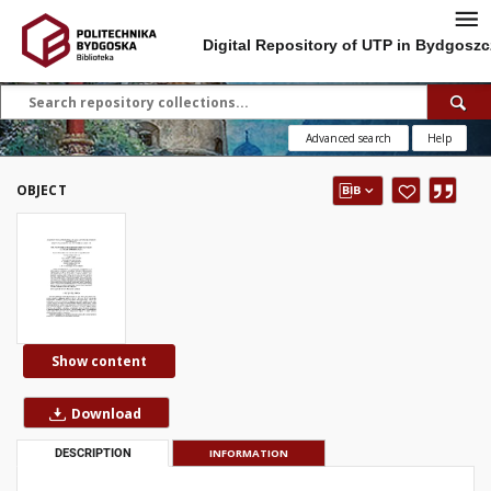
Digital Repository of UTP in Bydgoszc
Advanced search
Help
OBJECT
Show content
Download
DESCRIPTION
INFORMATION