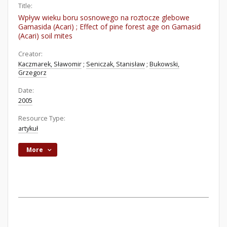
Title:
Wpływ wieku boru sosnowego na roztocze glebowe
Gamasida (Acari) ; Effect of pine forest age on Gamasid
(Acari) soil mites
Creator:
Kaczmarek, Sławomir
;
Seniczak, Stanisław
;
Bukowski,
Grzegorz
Date:
2005
Resource Type:
artykuł
More