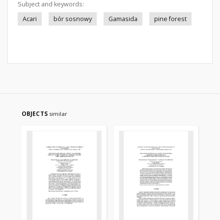
Subject and keywords:
Acari
bór sosnowy
Gamasida
pine forest
OBJECTS
similar