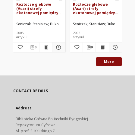
Roztocze glebowe
Roztocze glebowe
Me
(Acari) strefy
(Acari) strefy
Or
ekotonowej pomiędzy
ekotonowej pomiędzy
st
borem sosnowym a
borem sosnowym a
po
brzegiem jeziora
jeziorem lobeliowym
so
Seniczak, Stanisław
Bukowski, Grzegorz
Seniczak, Stanisław
Bukowska, Hanna
Bukowski, Grzeg
Seniczak,
Sen
lobeliowego Małe
Wielkie Gacno
je
Gacno
Ma
2005
2005
200
Tu
artykuł
artykuł
art
More
CONTACT DETAILS
Address
Biblioteka Główna Politechniki Bydgoskiej
Repozytorium Cyfrowe
Al. prof. S. Kaliskiego 7