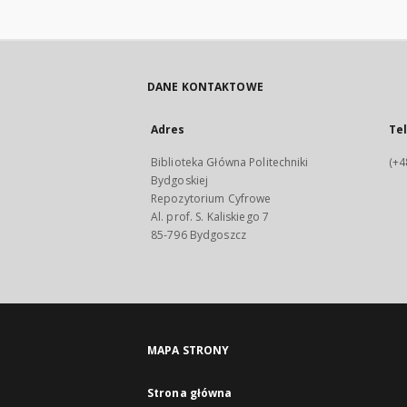
DANE KONTAKTOWE
Adres
Te
Biblioteka Główna Politechniki
(+4
Bydgoskiej
Repozytorium Cyfrowe
Al. prof. S. Kaliskiego 7
85-796 Bydgoszcz
MAPA STRONY
Strona główna