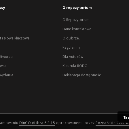
ksy
O repozytorium
O Repozytorium
Dane kontaktowe
 i słowa kluczowe
O dLibrze...
Regulamin
łtwórca
Dla Autorów
wca
Klauzula RODO
 wydania
Deklaracja dostępności
Ta 
ogramowaniu
DInGO dLibra 6.3.15
opracowanemu przez
Poznańskie Centr