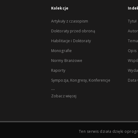
Kolekcje
Inde
Artykuły z czasopism
Tytuł
Doktoraty przed obroną
Autor
Habilitacje i Doktoraty
Temat
Monografie
Opis
Normy Branżowe
Wspó
Raporty
Wyda
Sympozja, Kongresy, Konferencje
Data
...
Zobacz więcej
Ten serwis działa dzięki opr