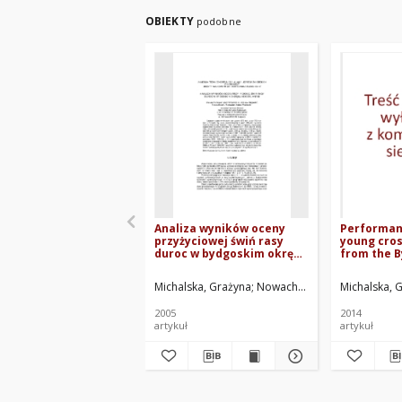
OBIEKTY
podobne
Analiza wyników oceny
Performan
przyżyciowej świń rasy
young cro
duroc w bydgoskim okręgu
from the 
hodowlanym
breeding r
Michalska, Grażyna
Nowachowicz, Jerzy
Michalska, 
Chojnac
2005
2014
artykuł
artykuł