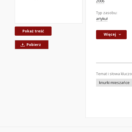
2006
Typ zasobu:
artykuł
Pokaż treść
Więcej
Pobierz
Temat i słowa klucz
knurki mieszańce