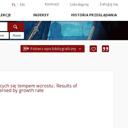
Kontrast
Zaloguj się
Udostępnij
PL
EN
EKCJE
INDEKSY
HISTORIA PRZEGLĄDANIA
ane
Pomoc
Pobierz opis bibliograficzny
ących się tempem wzrostu ; Results of
versed by growth rate