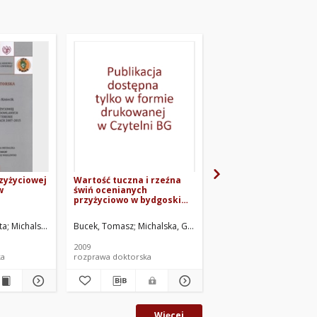
zyżyciowej
Wartość tuczna i rzeźna
Ocena przyżyciowa i
w
świń ocenianych
poubojowa różnych g
przyżyciowo w bydgoskim
genetycznych świń r
 terenie
okręgu hodowlanym w
czystych i mieszańc
 w latach
latach 2001-2006
ta
a. Red.
z
miecik, Mirosława
Wasilewski, Przemysław Dariusz
Michalska, Grażyna. Promotor
Bucek, Tomasz
Michalska, Grażyna. Promotor
Nowachowicz, Jerzy
2009
2004
ka
rozprawa doktorska
rozprawa habilitacyjna
Więcej