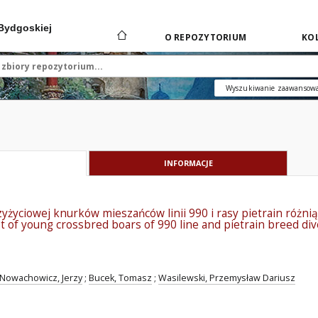
 Bydgoskiej
O REPOZYTORIUM
KOL
Wyszukiwanie zaawansow
INFORMACJE
yżyciowej knurków mieszańców linii 990 i rasy pietrain różni
 of young crossbred boars of 990 line and pietrain breed di
Nowachowicz, Jerzy
;
Bucek, Tomasz
;
Wasilewski, Przemysław Dariusz