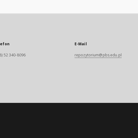
lefon
E-Mail
8) 52 340-8096
repozytorium@pbs.edu.pl