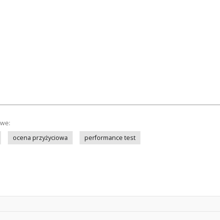
owe:
ocena przyżyciowa
performance test