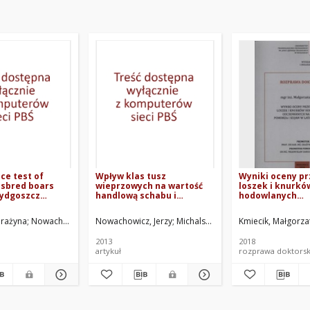
ce test of
Wpływ klas tusz
Wyniki oceny pr
ssbred boars
wieprzowych na wartość
loszek i knurkó
Bydgoszcz
handlową schabu i
hodowlanych
egion in Poland
polędwiczek
odchowanych na
Pomorza i Kujaw
Grażyna
ki, Zdzisław
Nowachowicz, Jerzy
Bucek, Tomasz
Nowachowicz, Jerzy
Bucek, Tomasz
Wasilewski, Przemysław Dariusz
Wasilewski, Przemysław Dariusz
Michalska, Grażyna
Kmiecik, Małgorza
Michalska, Grażyn
Bucek, Tomas
K
2007-2015
2013
2018
artykuł
rozprawa doktors