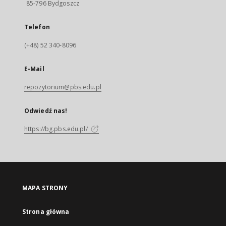
85-796 Bydgoszcz
Telefon
(+48) 52 340-8096
E-Mail
repozytorium@pbs.edu.pl
Odwiedź nas!
https://bg.pbs.edu.pl/
MAPA STRONY
Strona główna