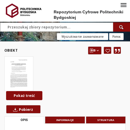
Repozytorium Cyfrowe Politechniki
Bydgoskiej
Wyszukiwanie zaawansowane
Pomoc
OBIEKT
Pokaż treść
Pobierz
OPIS
INFORMACJE
STRUKTURA