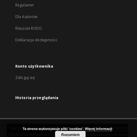
Regulamin
Dla Autorów
Klauzula RODO
Deklaracja dostępności
Konto użytkownika
Zaloguj się
Historia przeglądania
Ten serwis działa dzięki oprogramowaniu
DInGO dLibra 6.3.15
Ta strona wykorzystuje pliki 'cookies'.
Więcej informacji
opracowanemu przez
Poznańskie Centrum Superkomputerowo-
Rozumiem