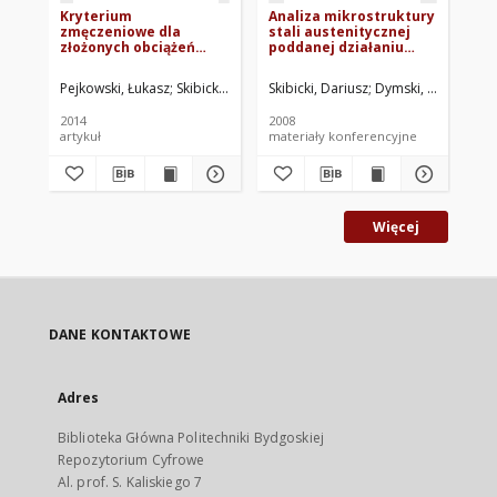
Kryterium
Analiza mikrostruktury
Ba
zmęczeniowe dla
stali austenitycznej
ro
złożonych obciążeń
poddanej działaniu
w 
sinusoidalnych z
obciążeń
wa
przesunięciem
proporcjonalnych i
zm
Pejkowski, Łukasz
Skibicki, Dariusz
Skibicki, Dariusz
Mroziński, Stanisław. Red.
Dymski, Stanisław
Bor
fazowym
nieproporcjonalnych
2014
2008
200
artykuł
materiały konferencyjne
mat
Więcej
DANE KONTAKTOWE
Adres
Biblioteka Główna Politechniki Bydgoskiej
Repozytorium Cyfrowe
Al. prof. S. Kaliskiego 7