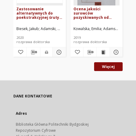
Zastosowanie
Ocena jakości
As
alternatywnych do
surowców
qu
poekstrakcyjnej śruty
pozyskiwanych od
re
sojowej źródeł białka w
drobiu żywionego
he
aspekcie jakości
mieszankami
fa
Biesek, Jakub
Adamski, Marek. Promotor
Kowalska, Emilia
Adamski, Marek. P
Kas
surowców drobiarskich
paszowymi z udziałem
łubinu
2020
2019
201
rozprawa doktorska
rozprawa doktorska
art
Więcej
DANE KONTAKTOWE
Adres
Biblioteka Główna Politechniki Bydgoskiej
Repozytorium Cyfrowe