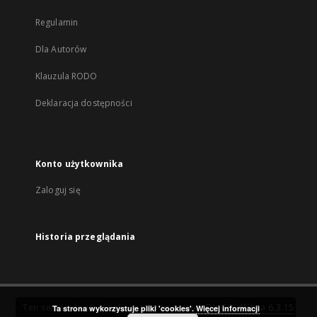
Regulamin
Dla Autorów
Klauzula RODO
Deklaracja dostępności
Konto użytkownika
Zaloguj się
Historia przeglądania
Ten serwis działa dzięki oprogramowaniu
DInGO dLibra 6.3.15
Ta strona wykorzystuje pliki 'cookies'.
Więcej informacji