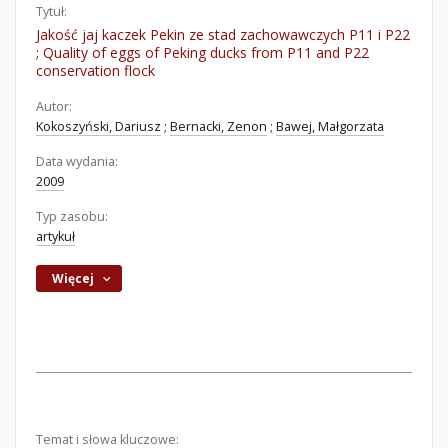
Tytuł:
Jakość jaj kaczek Pekin ze stad zachowawczych P11 i P22
; Quality of eggs of Peking ducks from P11 and P22
conservation flock
Autor:
Kokoszyński, Dariusz
;
Bernacki, Zenon
;
Bawej, Małgorzata
Data wydania:
2009
Typ zasobu:
artykuł
Więcej
Temat i słowa kluczowe: