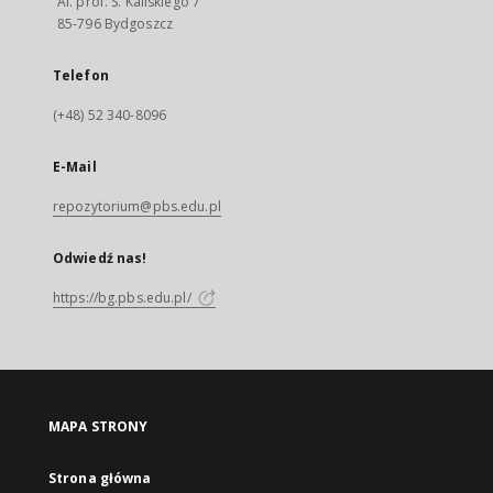
Al. prof. S. Kaliskiego 7
85-796 Bydgoszcz
Telefon
(+48) 52 340-8096
E-Mail
repozytorium@pbs.edu.pl
Odwiedź nas!
https://bg.pbs.edu.pl/
MAPA STRONY
Strona główna