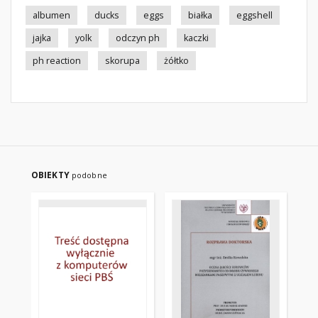
albumen
ducks
eggs
białka
eggshell
jajka
yolk
odczyn ph
kaczki
ph reaction
skorupa
żółtko
OBIEKTY
podobne