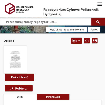
Repozytorium Cyfrowe Politechniki
Bydgoskiej
Wyszukiwanie zaawansowane
Pomoc
OBIEKT
Pokaż treść
Pobierz
OPIS
INFORMACJE