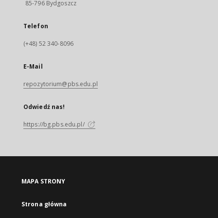
85-796 Bydgoszcz
Telefon
(+48) 52 340-8096
E-Mail
repozytorium@pbs.edu.pl
Odwiedź nas!
https://bg.pbs.edu.pl/
MAPA STRONY
Strona główna