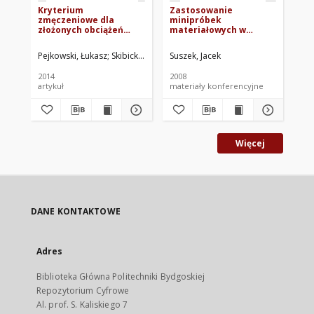
Kryterium
Zastosowanie
Ba
zmęczeniowe dla
minipróbek
ro
złożonych obciążeń
materiałowych w
w 
sinusoidalnych z
ocenie stanu
wa
przesunięciem
zmęczenia - badanie
zm
Pejkowski, Łukasz
Skibicki, Dariusz
Suszek, Jacek
Mroziński, Stanisław. Red.
Bor
fazowym
wpływu wielkości
przedmiotu
2014
2008
200
artykuł
materiały konferencyjne
mat
Więcej
DANE KONTAKTOWE
Adres
Biblioteka Główna Politechniki Bydgoskiej
Repozytorium Cyfrowe
Al. prof. S. Kaliskiego 7