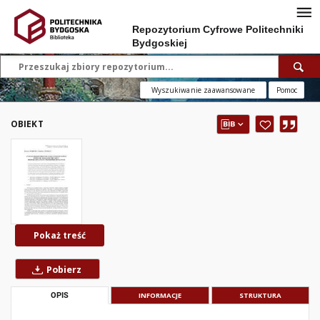
Repozytorium Cyfrowe Politechniki
Bydgoskiej
Wyszukiwanie zaawansowane
Pomoc
OBIEKT
Pokaż treść
Pobierz
OPIS
INFORMACJE
STRUKTURA