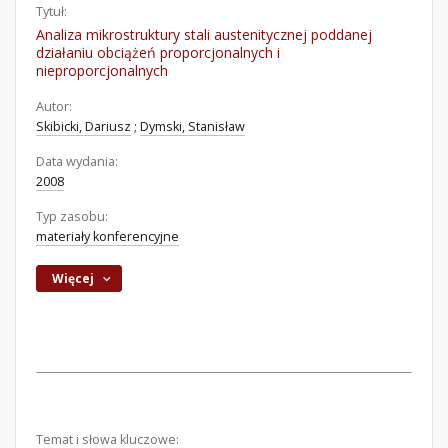
Tytuł:
Analiza mikrostruktury stali austenitycznej poddanej
działaniu obciążeń proporcjonalnych i
nieproporcjonalnych
Autor:
Skibicki, Dariusz
;
Dymski, Stanisław
Data wydania:
2008
Typ zasobu:
materiały konferencyjne
Więcej
Temat i słowa kluczowe: