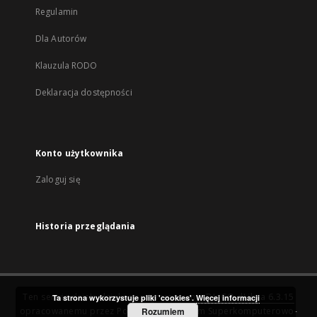
Regulamin
Dla Autorów
Klauzula RODO
Deklaracja dostępności
Konto użytkownika
Zaloguj się
Historia przeglądania
Ten serwis działa dzięki oprogramowaniu
DInGO dLibra 6.3.15
Ta strona wykorzystuje pliki 'cookies'.
Więcej informacji
opracowanemu przez
Poznańskie Centrum Superkomputerowo-
Rozumiem