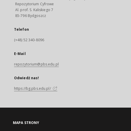
Repozytorium Cyfrowe
Al. prof. S. Kaliskiego 7
85-796 Bydgoszcz
Telefon
(+48) 52 340-8096
E-Mail
repozytorium@pbs.edu.pl
Odwiedź nas!
https://bg.pbs.edu.pl/
MAPA STRONY