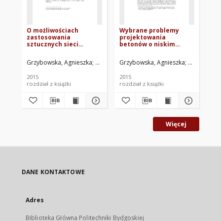
O możliwościach
Wybrane problemy
Wp
zastosowania
projektowania
re
sztucznych sieci
betonów o niskim
wo
neuronowych do
stosunku wodno-
wł
projektowania
spoiwowym
wy
Grzybowska, Agnieszka
Mrozik, Łukasz
Grzybowska, Agnieszka
Podhorecki, Adam
Szałajda, T
Fereni-Mo
Wol
betonów o niskim
wskaźniku wodno-
2015
2015
201
spoiwowym
rozdział z książki
rozdział z książki
roz
Więcej
DANE KONTAKTOWE
Adres
Biblioteka Główna Politechniki Bydgoskiej