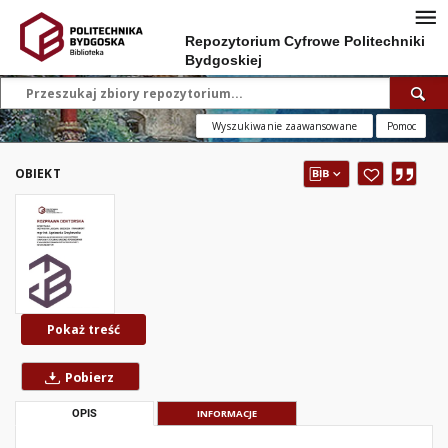
Repozytorium Cyfrowe Politechniki
Bydgoskiej
Wyszukiwanie zaawansowane
Pomoc
OBIEKT
Pokaż treść
Pobierz
OPIS
INFORMACJE