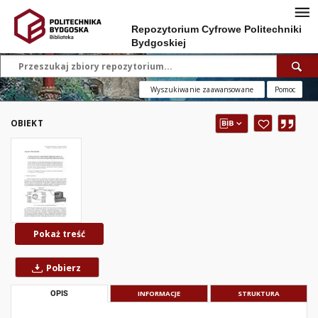
Repozytorium Cyfrowe Politechniki
Bydgoskiej
Wyszukiwanie zaawansowane
Pomoc
OBIEKT
Pokaż treść
Pobierz
OPIS
INFORMACJE
STRUKTURA