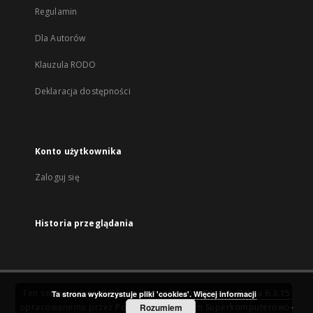
Regulamin
Dla Autorów
Klauzula RODO
Deklaracja dostępności
Konto użytkownika
Zaloguj się
Historia przeglądania
Ten serwis działa dzięki oprogramowaniu
DInGO dLibra 6.3.15
Ta strona wykorzystuje pliki 'cookies'.
Więcej informacji
opracowanemu przez
Poznańskie Centrum Superkomputerowo-
Rozumiem