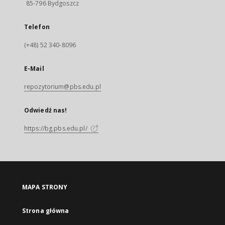
85-796 Bydgoszcz
Telefon
(+48) 52 340-8096
E-Mail
repozytorium@pbs.edu.pl
Odwiedź nas!
https://bg.pbs.edu.pl/
MAPA STRONY
Strona główna