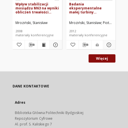
Wpływ stabilizacji
Badania
An
mosiądzu M63 na wyniki
eksperymentalne
ob
obliczeń trwałości
małej turbiny
te
zmęczeniowej
wiatrowej o pionowej
wy
osi obrotu
pr
Mroziński, Stanisław
Mroziński, Stanisław
Piotrowski, Mic
Cie
zm
2008
2012
200
materiały konferencyjne
materiały konferencyjne
mat
Więcej
DANE KONTAKTOWE
Adres
Biblioteka Główna Politechniki Bydgoskiej
Repozytorium Cyfrowe
Al. prof. S. Kaliskiego 7