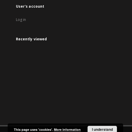
User's account
Log in
Recently viewed
I understand
This page uses 'cookies'.
More information