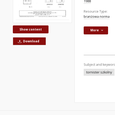
1988
Resource Type:
branżowa norma
Show content
More
Download
Subject and keywor
tornister szkolny