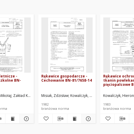
etnicze -
Rękawice gospodarcze -
Rękawice ochro
szkolne BN-
Cechowanie BN-81/7658-14
tkanin powleka
pięciopalcowe B
24.03
Mikołaj
wska, Danuta
Zakład Konstrukcyjno-Technologiczny Krajowego Związku Spółdzielni 
Kowalczyk, Hieronim
Misiak, Zdzisław
Centralny Związek Spółdzielni Inwalidów, 
Kowalczyk, Hieronim
Kowalczyk, Hiero
Świątczak, Zdzi
1982
1983
orma
branżowa norma
branżowa norma