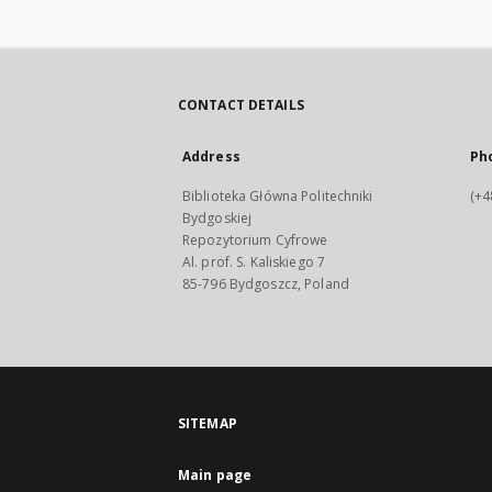
CONTACT DETAILS
Address
Ph
Biblioteka Główna Politechniki
(+4
Bydgoskiej
Repozytorium Cyfrowe
Al. prof. S. Kaliskiego 7
85-796 Bydgoszcz, Poland
SITEMAP
Main page