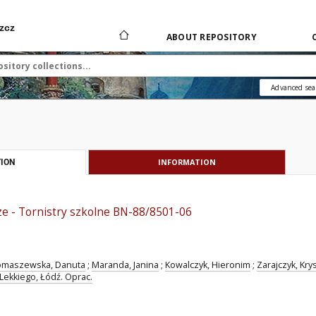
zcz
ABOUT REPOSITORY
Advanced sea
INFORMATION
ION
ze - Tornistry szkolne BN-88/8501-06
omaszewska, Danuta
;
Maranda, Janina
;
Kowalczyk, Hieronim
;
Zarajczyk, Kry
ekkiego, Łódź. Oprac.