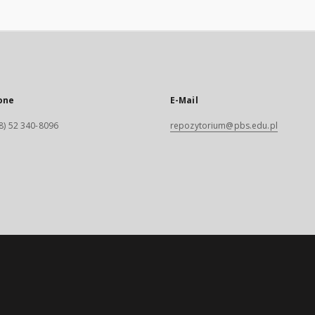
one
E-Mail
8) 52 340-8096
repozytorium@pbs.edu.pl