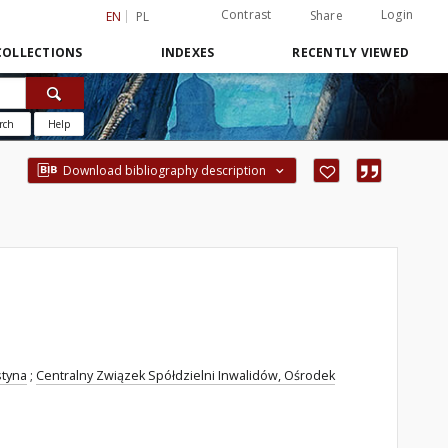
Contrast
Login
Share
EN
PL
COLLECTIONS
INDEXES
RECENTLY VIEWED
rch
Help
Download bibliography description
styna
;
Centralny Związek Spółdzielni Inwalidów, Ośrodek