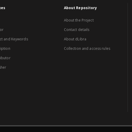
xes
About Repository
About the Project
or
Contact details
ct and Keywords
About dLibra
iption
Collection and access rules
ibutor
sher