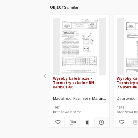
OBJECTS
similar
Wyroby kaletnicze -
Wyroby kal
Tornistry szkolne BN-
Tornistry 
84/8501-06
77/8501-06
Madaliński, Kazimierz
Maranda, Janina
Dąbrowski, 
Tomasze
1984
1978
branżowa norma
branżowa n