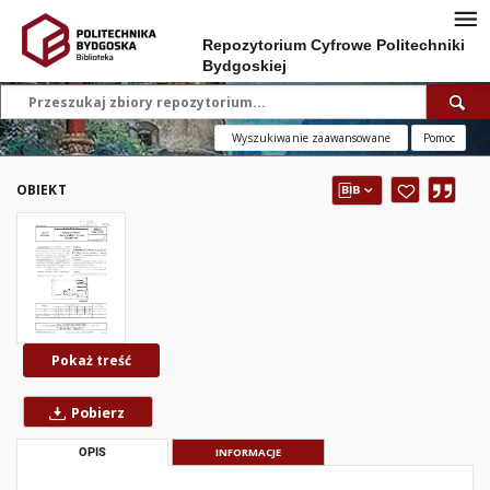
Repozytorium Cyfrowe Politechniki
Bydgoskiej
Wyszukiwanie zaawansowane
Pomoc
OBIEKT
Pokaż treść
Pobierz
OPIS
INFORMACJE