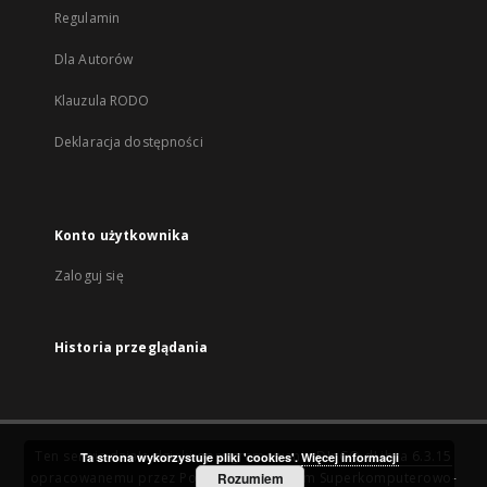
Regulamin
Dla Autorów
Klauzula RODO
Deklaracja dostępności
Konto użytkownika
Zaloguj się
Historia przeglądania
Ten serwis działa dzięki oprogramowaniu
DInGO dLibra 6.3.15
Ta strona wykorzystuje pliki 'cookies'.
Więcej informacji
opracowanemu przez
Poznańskie Centrum Superkomputerowo-
Rozumiem