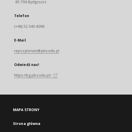
85-796 Bydgoszcz
Telefon
(+48) 52 340-8096
E-Mail
repozytorium@pbs.edu.pl
Odwiedź nas!
https://bg.pbs.edu.pl/
MAPA STRONY
Strona główna