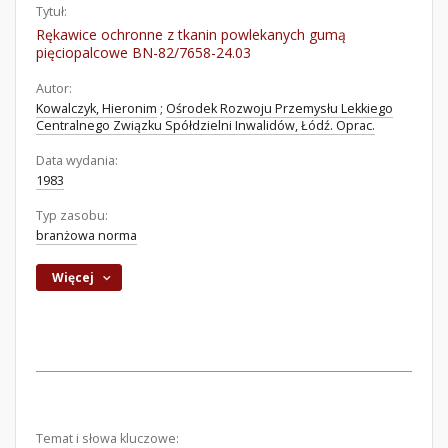
Tytuł:
Rękawice ochronne z tkanin powlekanych gumą
pięciopalcowe BN-82/7658-24.03
Autor:
Kowalczyk, Hieronim
;
Ośrodek Rozwoju Przemysłu Lekkiego
Centralnego Związku Spółdzielni Inwalidów, Łódź. Oprac.
Data wydania:
1983
Typ zasobu:
branżowa norma
Więcej
Temat i słowa kluczowe: