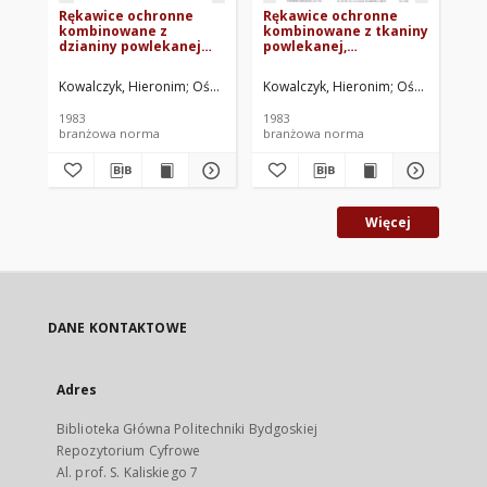
Rękawice ochronne
Rękawice ochronne
Rę
kombinowane z
kombinowane z tkaniny
- 
dzianiny powlekanej
powlekanej,
81
pięciopalcowe BN-
jednopalcowe BN-
82/7658-23.06
82/7658-23.01
Kowalczyk, Hieronim
Ośrodek Rozwoju Przemysłu Lekkiego Centralneg
Kowalczyk, Hieronim
Ośrodek Rozwo
Mis
1983
1983
198
branżowa norma
branżowa norma
br
Więcej
DANE KONTAKTOWE
Adres
Biblioteka Główna Politechniki Bydgoskiej
Repozytorium Cyfrowe
Al. prof. S. Kaliskiego 7