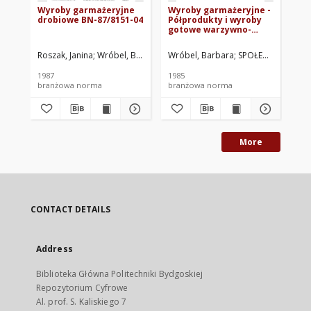
Wyroby garmażeryjne
Wyroby garmażeryjne -
Wy
drobiowe BN-87/8151-04
Półprodukty i wyroby
go
gotowe warzywno-
72
owocowe - Wymagania
ogólne BN-85/8154-01
Roszak, Janina
Wróbel, Barbara
SPOŁEM CZSS Spółdzielcze Przedsięb
Wróbel, Barbara
SPOŁEM Centralny 
Pań
1987
1985
197
branżowa norma
branżowa norma
br
More
CONTACT DETAILS
Address
Biblioteka Główna Politechniki Bydgoskiej
Repozytorium Cyfrowe
Al. prof. S. Kaliskiego 7