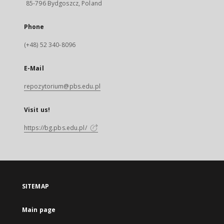
85-796 Bydgoszcz, Poland
Phone
(+48) 52 340-8096
E-Mail
repozytorium@pbs.edu.pl
Visit us!
https://bg.pbs.edu.pl/
SITEMAP
Main page