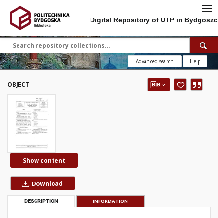
Digital Repository of UTP in Bydgoszc
Advanced search
Help
OBJECT
Show content
Download
DESCRIPTION
INFORMATION