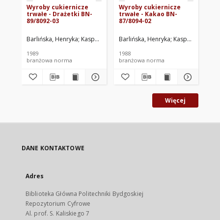
Wyroby cukiernicze
Wyroby cukiernicze
Wy
trwałe - Drażetki BN-
trwałe - Kakao BN-
tr
89/8092-03
87/8094-02
cz
ni
87
Barlińska, Henryka
Kasprzycka, Jolanta
Barlińska, Henryka
Zrzeszenie Przedsiębiorstw 
Kasprzycka, Jola
Bar
1989
1988
198
branżowa norma
branżowa norma
br
Więcej
DANE KONTAKTOWE
Adres
Biblioteka Główna Politechniki Bydgoskiej
Repozytorium Cyfrowe
Al. prof. S. Kaliskiego 7