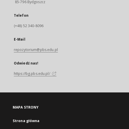
85-796 Bydgoszcz
Telefon
(+48) 52 340-8096
E-Mail
repozytorium@pbs.edu.pl
Odwiedź nas!
https://bg.pbs.edu.pl/
MAPA STRONY
Strona główna