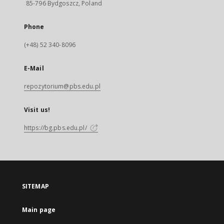
85-796 Bydgoszcz, Poland
Phone
(+48) 52 340-8096
E-Mail
repozytorium@pbs.edu.pl
Visit us!
https://bg.pbs.edu.pl/
SITEMAP
Main page