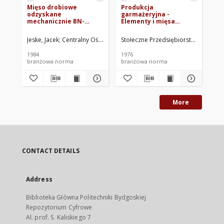
Mięso drobiowe
Produkcja
Wy
odzyskane
garmażeryjna -
do
mechanicznie BN-
Elementy i mięsa
dr
84/8035-05
drobne uzyskane z
83
rozbioru drobiu
Jeske, Jacek
Centralny Ośrodek Badawczo-Rozwojowy Drobiarstwa, P
Stołeczne Przedsiębiorstwo Handlu 
Wró
grzebiącego BN-
76/8151-46
1984
1976
198
branżowa norma
branżowa norma
br
More
CONTACT DETAILS
Address
Biblioteka Główna Politechniki Bydgoskiej
Repozytorium Cyfrowe
Al. prof. S. Kaliskiego 7