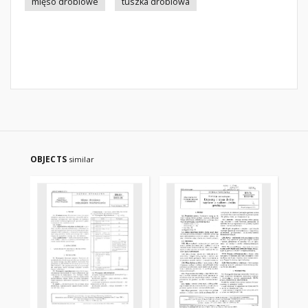
mięso drobiowe
tuszka drobiowa
OBJECTS
similar