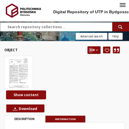
Digital Repository of UTP in Bydgoszc
Advanced search
Help
OBJECT
Show content
Download
DESCRIPTION
INFORMATION