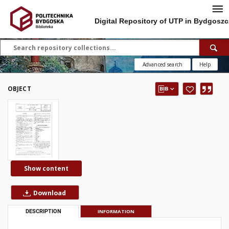
Digital Repository of UTP in Bydgoszc
Advanced search
Help
OBJECT
Show content
Download
DESCRIPTION
INFORMATION