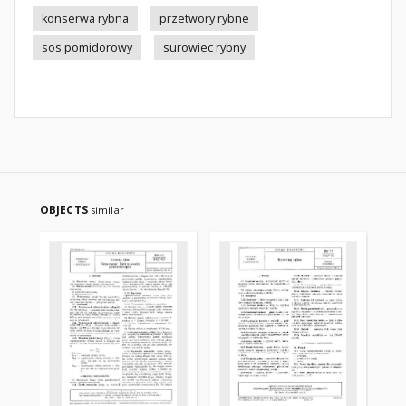
konserwa rybna
przetwory rybne
sos pomidorowy
surowiec rybny
OBJECTS
similar