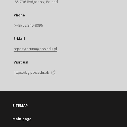
85-796 Bydgoszcz, Poland
Phone
(+48) 52 340-8096
E-Mail
repozytorium@pbs.edu.pl
Visit us!
https://bg.pbs.edu.pl/
SITEMAP
Main page