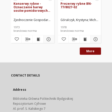
Konserwy rybne -
Prezerwy rybne BN-
Pr
Oznaczanie barwy
77/8027-02
Oz
sosów pomidorowych
tw
BN-72/8027-05
05
Zjednoczenie Gospodarki Rybnej. Oprac.
Góralczyk, Krystyna
Michalska, Tere
Zje
1973
1978
197
branżowa norma
branżowa norma
br
More
CONTACT DETAILS
Address
Biblioteka Główna Politechniki Bydgoskiej
Repozytorium Cyfrowe
Al. prof. S. Kaliskiego 7