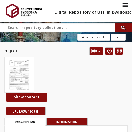
Digital Repository of UTP in Bydgoszc
Advanced search
Help
OBJECT
Show content
Download
DESCRIPTION
INFORMATION