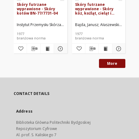
Skóry futrzane
Skóry futrzane
Sk
wyprawione - Skóry
wyprawione - Skóry
wy
kotów BN-77/7731-04
kóz, koźląt, cieląt i
nu
psów BN-77/7731-03
Instytut Przemysłu Skórzanego, Łódź. Oprac.
Bajda, Janusz
Ałaszewski, Witold
Baj
In
1977
1977
197
branżowa norma
branżowa norma
br
More
CONTACT DETAILS
Address
Biblioteka Główna Politechniki Bydgoskiej
Repozytorium Cyfrowe
Al. prof. S. Kaliskiego 7