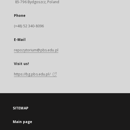
85-796 Bydgoszcz, Poland
Phone
(+48) 52 340-8096
E-Mail
repozytorium@pbs.edu.pl
Visit us!
https://bg.pbs.edu.pl/
SITEMAP
Main page