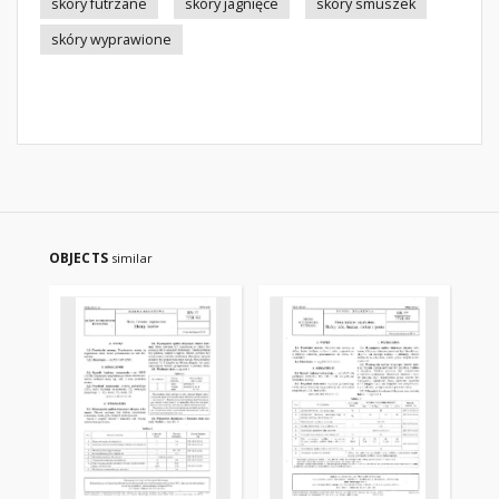
skóry futrzane
skóry jagnięce
skóry smuszek
skóry wyprawione
OBJECTS
similar