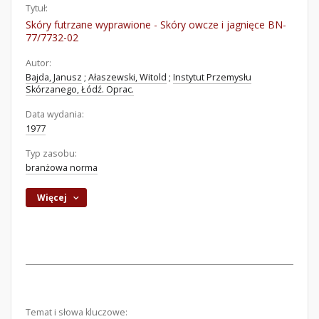
Tytuł:
Skóry futrzane wyprawione - Skóry owcze i jagnięce BN-
77/7732-02
Autor:
Bajda, Janusz
;
Ałaszewski, Witold
;
Instytut Przemysłu
Skórzanego, Łódź. Oprac.
Data wydania:
1977
Typ zasobu:
branżowa norma
Więcej
Temat i słowa kluczowe: