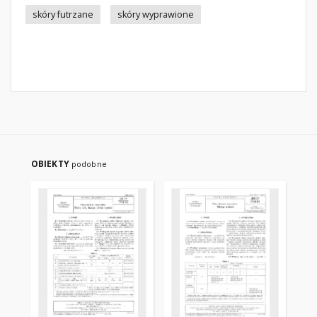
skóry futrzane
skóry wyprawione
OBIEKTY
podobne