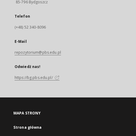
85-796 Bydgoszcz
Telefon
(+48) 52 340-8096
E-Mail
repozytorium@pbs.edu.pl
Odwiedź nas!
https://bg.pbs.edu.pl/
MAPA STRONY
Strona główna