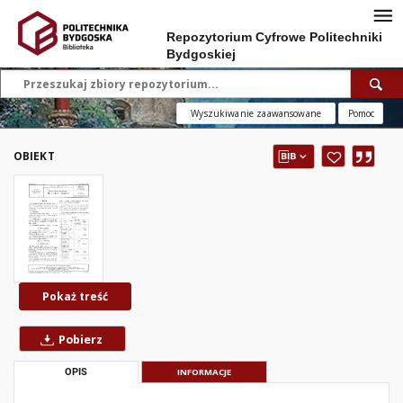
Repozytorium Cyfrowe Politechniki
Bydgoskiej
Wyszukiwanie zaawansowane
Pomoc
OBIEKT
Pokaż treść
Pobierz
OPIS
INFORMACJE