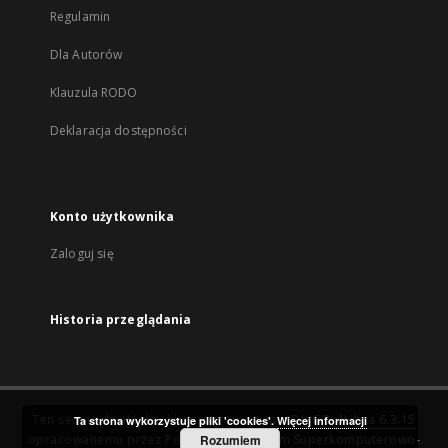
Regulamin
Dla Autorów
Klauzula RODO
Deklaracja dostępności
Konto użytkownika
Zaloguj się
Historia przeglądania
Ten serwis działa dzięki oprogramowaniu
DInGO dLibra 6.3.15
Ta strona wykorzystuje pliki 'cookies'.
Więcej informacji
opracowanemu przez
Poznańskie Centrum Superkomputerowo-
Rozumiem