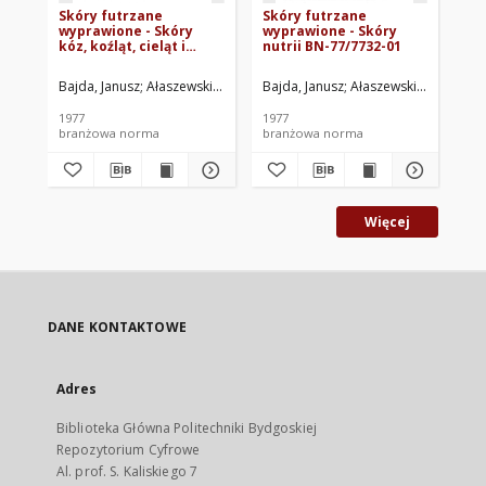
Skóry futrzane
Skóry futrzane
Sk
wyprawione - Skóry
wyprawione - Skóry
wy
kóz, koźląt, cieląt i
nutrii BN-77/7732-01
no
psów BN-77/7731-03
Bajda, Janusz
Ałaszewski, Witold
Bajda, Janusz
Instytut Przemysłu Skórzanego, Łód
Ałaszewski, Witold
Baj
In
1977
1977
197
branżowa norma
branżowa norma
br
Więcej
DANE KONTAKTOWE
Adres
Biblioteka Główna Politechniki Bydgoskiej
Repozytorium Cyfrowe
Al. prof. S. Kaliskiego 7