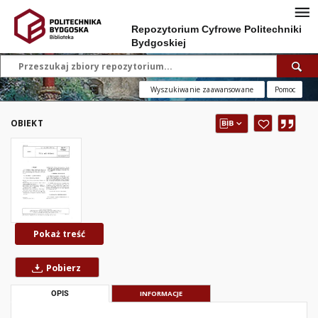
Repozytorium Cyfrowe Politechniki
Bydgoskiej
Wyszukiwanie zaawansowane
Pomoc
OBIEKT
Pokaż treść
Pobierz
OPIS
INFORMACJE