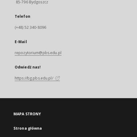
85-796 Bydgoszcz
Telefon
(+48) 52 340-8096
E-Mail
repozytorium@pbs.edu.pl
Odwiedź nas!
https://bg.pbs.edu.pl/
MAPA STRONY
Strona główna