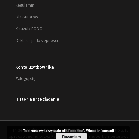
Regulamin
Dla Autorów
Klauzula RODO
Deklaracja dostępności
Konto użytkownika
Zaloguj się
Historia przeglądania
Ten serwis działa dzięki oprogramowaniu
DInGO dLibra 6.3.15
Ta strona wykorzystuje pliki 'cookies'.
Więcej informacji
opracowanemu przez
Poznańskie Centrum Superkomputerowo-
Rozumiem