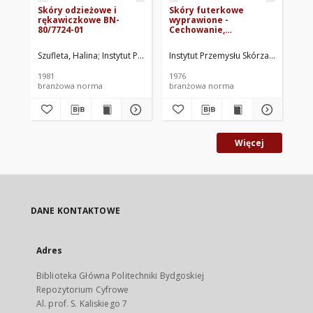
Skóry odzieżowe i
Skóry futerkowe
Sk
rękawiczkowe BN-
wyprawione -
79
80/7724-01
Cechowanie,
pakowanie,
przechowywanie i
Szufleta, Halina
Instytut Przemysłu Skórzanego, Łódź. Oprac.
Instytut Przemysłu Skórzanego, Łódź
Ins
transport BN-76/7730-
02
1981
1976
197
branżowa norma
branżowa norma
br
Więcej
DANE KONTAKTOWE
Adres
Biblioteka Główna Politechniki Bydgoskiej
Repozytorium Cyfrowe
Al. prof. S. Kaliskiego 7