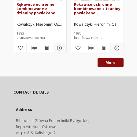
Rękawice ochronne
Rękawice ochronne
Rę
kombinowane z
kombinowane z tkaniny
- 
dzianiny powlekanej
powlekanej,
81
pięciopalcowe BN-
jednopalcowe BN-
82/7658-23.06
82/7658-23.01
Kowalczyk, Hieronim
Ośrodek Rozwoju Przemysłu Lekkiego Centralneg
Kowalczyk, Hieronim
Ośrodek Rozwo
Mis
1983
1983
198
branżowa norma
branżowa norma
br
More
CONTACT DETAILS
Address
Biblioteka Główna Politechniki Bydgoskiej
Repozytorium Cyfrowe
Al. prof. S. Kaliskiego 7