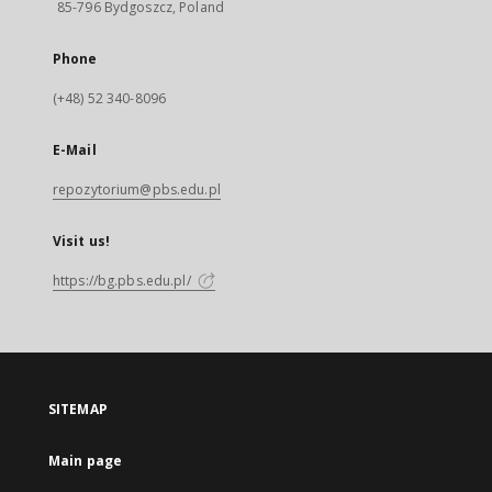
85-796 Bydgoszcz, Poland
Phone
(+48) 52 340-8096
E-Mail
repozytorium@pbs.edu.pl
Visit us!
https://bg.pbs.edu.pl/
SITEMAP
Main page