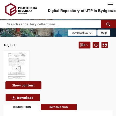
Digital Repository of UTP in Bydgoszc
Advanced search
Help
OBJECT
Show content
Download
DESCRIPTION
INFORMATION