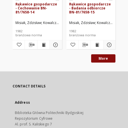
Rękawice gospodarcze
Rękawice gospodarcze
Rę
- Cechowanie BN-
- Badania odbiorcze
- 
81/7658-14
BN-81/7658-15
pr
tr
17
Misiak, Zdzisław
Kowalczyk, Hieronim
Misiak, Zdzisław
Świątczak, Zdzisław
Kowalczyk, Hieron
Ośrodek R
Mis
1982
1982
198
branżowa norma
branżowa norma
br
More
CONTACT DETAILS
Address
Biblioteka Główna Politechniki Bydgoskiej
Repozytorium Cyfrowe
Al. prof. S. Kaliskiego 7