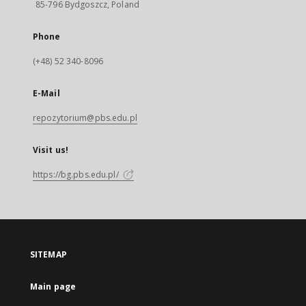
85-796 Bydgoszcz, Poland
Phone
(+48) 52 340-8096
E-Mail
repozytorium@pbs.edu.pl
Visit us!
https://bg.pbs.edu.pl/
SITEMAP
Main page