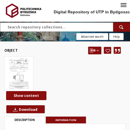
Digital Repository of UTP in Bydgoszc
Advanced search
Help
OBJECT
Show content
Download
DESCRIPTION
INFORMATION