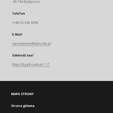
85-796 Bydgoszcz
Telefon
(+48) 52 340-8096
E-Mail
repozytorium@pbs.edu.pl
Odwiedź nas!
https://bg.pbs.edu.pl/
MAPA STRONY
Strona główna