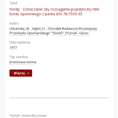
Tytuł:
Kordy - Oznaczanie siły rozciągania pojedynczej nitki
kordu oponowego z paska BN-76/7559-05
Autor:
Urbańska, W.
;
Kąkol, H.
;
Ośrodek Badawczo-Rozwojowy
Przemysłu Oponiarskiego "Stomil", Poznań. Oprac.
Data wydania:
1977
Typ zasobu:
branżowa norma
Więcej
Temat i słowa kluczowe: