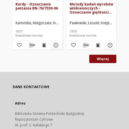
Kordy - Oznaczanie
Metody badań wyrobów
Me
pełzania BN-76/7559-06
włókienniczych -
wł
Oznaczanie giętkości
Oz
względnej kordu
ad
impregnowanego BN-
tk
Kamińska, Małgorzata
Instytut Przemysłu Gumowego "Stomil". Oprac.
Pawłowski, Leszek
Instytut Przemy
Świ
74/7559-02
BN
1977
1975
197
branżowa norma
branżowa norma
br
Więcej
DANE KONTAKTOWE
Adres
Biblioteka Główna Politechniki Bydgoskiej
Repozytorium Cyfrowe
Al. prof. S. Kaliskiego 7