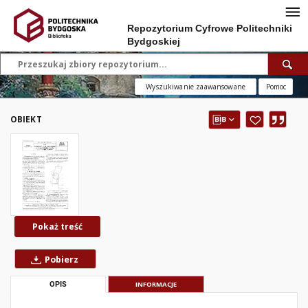
Repozytorium Cyfrowe Politechniki
Bydgoskiej
Wyszukiwanie zaawansowane
Pomoc
OBIEKT
Pokaż treść
Pobierz
OPIS
INFORMACJE