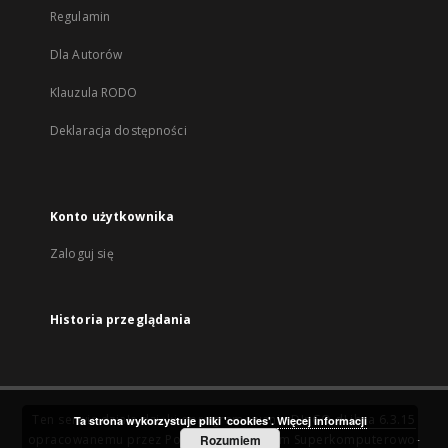
Regulamin
Dla Autorów
Klauzula RODO
Deklaracja dostępności
Konto użytkownika
Zaloguj się
Historia przeglądania
Ten serwis działa dzięki oprogramowaniu
DInGO dLibra 6.3.15
Ta strona wykorzystuje pliki 'cookies'.
Więcej informacji
opracowanemu przez
Poznańskie Centrum Superkomputerowo-
Rozumiem