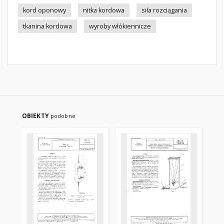
kord oponowy
nitka kordowa
siła rozciągania
tkanina kordowa
wyroby włókiennicze
OBIEKTY
podobne