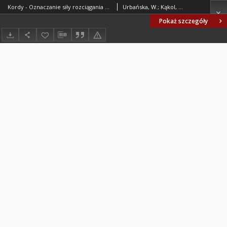
Kordy - Oznaczanie siły rozciągania pojedynczej nitki kordu oponowego z paska BN-76/7559-05
Urbańska, W.; Kąkol, H.; Ośrodek Badawczo-Rozwojowy Przemysłu Oponiarskiego "Stomil", Poznań. Oprac.
Pokaż szczegóły