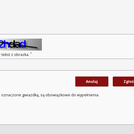
*
 tekst z obrazka.
Anuluj
Zgłoś
a oznaczone gwiazdką, są obowiązkowe do wypełnienia.