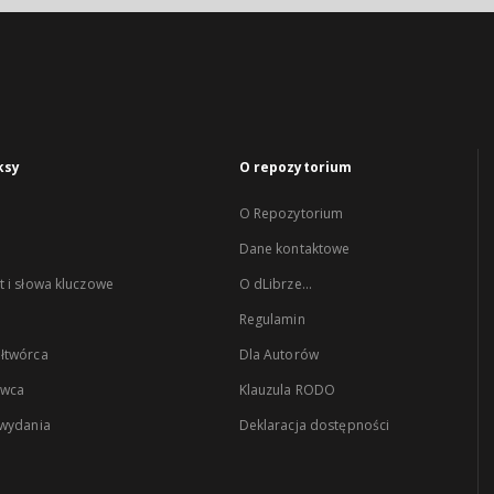
ksy
O repozytorium
O Repozytorium
Dane kontaktowe
 i słowa kluczowe
O dLibrze...
Regulamin
łtwórca
Dla Autorów
wca
Klauzula RODO
 wydania
Deklaracja dostępności