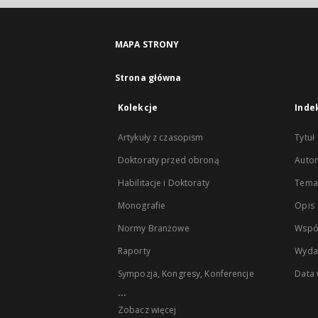
MAPA STRONY
Strona główna
Kolekcje
Inde
Artykuły z czasopism
Tytuł
Doktoraty przed obroną
Autor
Habilitacje i Doktoraty
Temat
Monografie
Opis
Normy Branżowe
Wspó
Raporty
Wyda
Sympozja, Kongresy, Konferencje
Data
...
Zobacz więcej