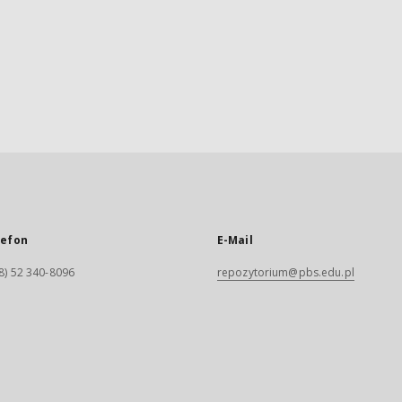
lefon
E-Mail
8) 52 340-8096
repozytorium@pbs.edu.pl