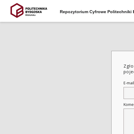
Repozytorium Cyfrowe Politechniki
Zgło
poje
E-mail
Kome