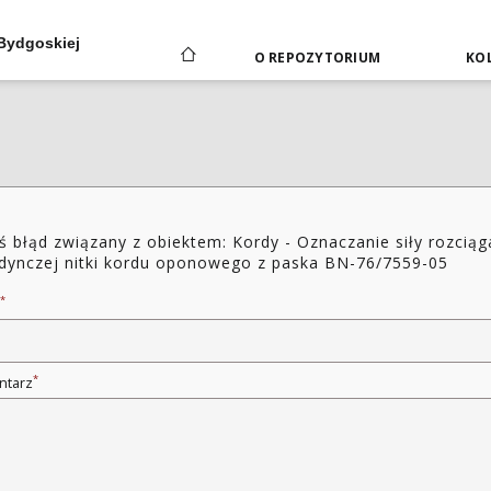
 Bydgoskiej
O REPOZYTORIUM
KOL
ś błąd związany z obiektem: Kordy - Oznaczanie siły rozciąg
dynczej nitki kordu oponowego z paska BN-76/7559-05
*
*
ntarz