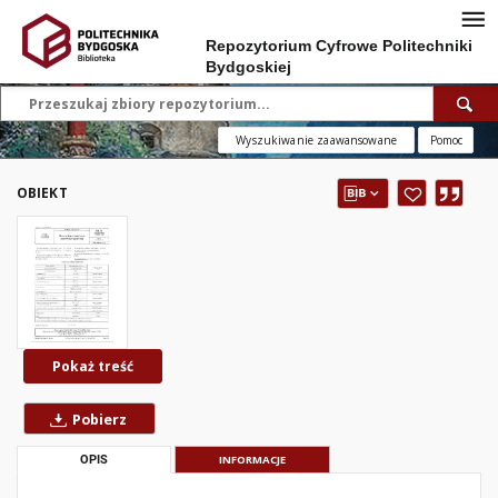
Repozytorium Cyfrowe Politechniki
Bydgoskiej
Wyszukiwanie zaawansowane
Pomoc
OBIEKT
Pokaż treść
Pobierz
OPIS
INFORMACJE