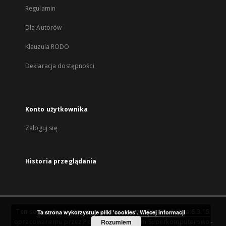
Regulamin
Dla Autorów
Klauzula RODO
Deklaracja dostępności
Konto użytkownika
Zaloguj się
Historia przeglądania
Ten serwis działa dzięki oprogramowaniu
DInGO dLibra 6.3.15
Ta strona wykorzystuje pliki 'cookies'.
Więcej informacji
opracowanemu przez
Poznańskie Centrum Superkomputerowo-
Rozumiem