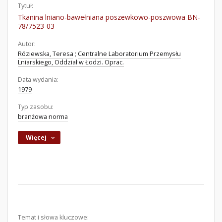
Tytuł:
Tkanina lniano-bawełniana poszewkowo-poszwowa BN-
78/7523-03
Autor:
Róziewska, Teresa
;
Centralne Laboratorium Przemysłu
Lniarskiego, Oddział w Łodzi. Oprac.
Data wydania:
1979
Typ zasobu:
branżowa norma
Więcej
Temat i słowa kluczowe: