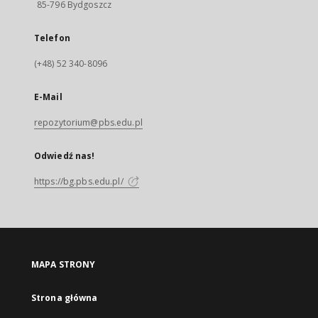
85-796 Bydgoszcz
Telefon
(+48) 52 340-8096
E-Mail
repozytorium@pbs.edu.pl
Odwiedź nas!
https://bg.pbs.edu.pl/
MAPA STRONY
Strona główna