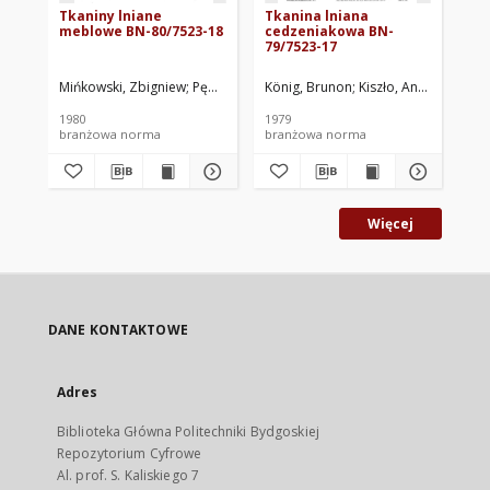
Tkaniny lniane
Tkanina lniana
Tk
meblowe BN-80/7523-18
cedzeniakowa BN-
Ws
79/7523-17
uż
11
Mińkowski, Zbigniew
Pędzich, Jadwiga
König, Brunon
Pisarski, Tadeusz
Kiszło, Anna
Centralne L
Central
Cen
1980
1979
197
branżowa norma
branżowa norma
br
Więcej
DANE KONTAKTOWE
Adres
Biblioteka Główna Politechniki Bydgoskiej
Repozytorium Cyfrowe
Al. prof. S. Kaliskiego 7