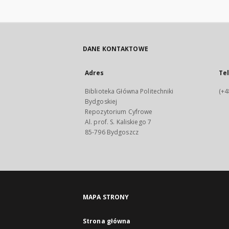
DANE KONTAKTOWE
Adres
Te
Biblioteka Główna Politechniki
(+4
Bydgoskiej
Repozytorium Cyfrowe
Al. prof. S. Kaliskiego 7
85-796 Bydgoszcz
MAPA STRONY
Strona główna