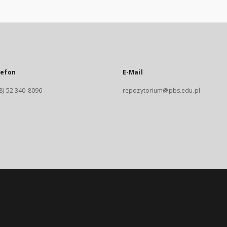
lefon
E-Mail
8) 52 340-8096
repozytorium@pbs.edu.pl