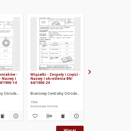
mniaków -
Wiązałki - Zespoły i części -
Sprężyny z tworzyw
 - Nazwy i
Nazwy i określenia BN-
drzewnych BN-68/190
4/1900-14
64/1900-24
ny Ośrodek Normalizacyjny. Oprac.
Branżowy Centralny Ośrodek Normalizacyjny. Oprac.
Branżowy Centralny Ośr
1964
branżowa norma
branżowa norma
Więcej