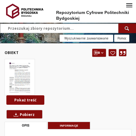
Repozytorium Cyfrowe Politechniki
Bydgoskiej
Wyszukiwanie zaawansowane
Pomoc
OBIEKT
Pokaż treść
Pobierz
OPIS
INFORMACJE