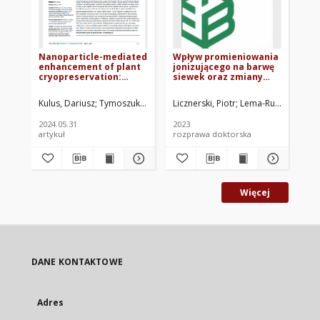
Nanoparticle-mediated
Wpływ promieniowania
Ef
enhancement of plant
jonizującego na barwę
on 
cryopreservation:
siewek oraz zmiany
pe
Cultivar-specific
biochemiczne i
cr
insights into
molekularne u
de
Kulus, Dariusz
Tymoszuk, Alicja
Kulpińska, Alicja
Licznerski, Piotr
Wojnarowicz, Jacek
Lema-Rumińska, Jus
Kul
morphogenesis and
wybranych gatunków
biochemical responses
kaktusów
2024.05.31
2023
202
in Lamprocapnos
artykuł
rozprawa doktorska
art
spectabilis (L.)
Fukuhara ’Gold Heart’
and ’Valentine’
Więcej
DANE KONTAKTOWE
Adres