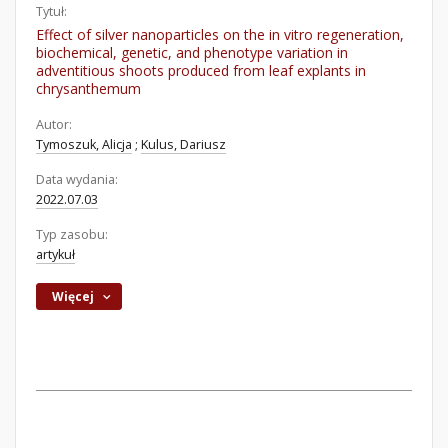
Tytuł:
Effect of silver nanoparticles on the in vitro regeneration,
biochemical, genetic, and phenotype variation in
adventitious shoots produced from leaf explants in
chrysanthemum
Autor:
Tymoszuk, Alicja
;
Kulus, Dariusz
Data wydania:
2022.07.03
Typ zasobu:
artykuł
Więcej