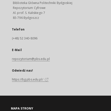
Biblioteka Główna Politechniki Bydgoskiej
Repozytorium Cyfrowe
Al. prof. S. Kaliskiego 7
85-796 Bydgoszcz
Telefon
(+48) 52 340-8096
E-Mail
repozytorium@pbs.edu.pl
Odwiedź nas!
https://bg.pbs.edu.pl/
MAPA STRONY