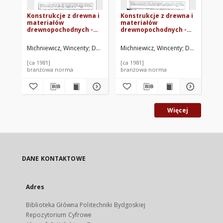
Konstrukcje z drewna i
Konstrukcje z drewna i
Ko
materiałów
materiałów
ma
drewnopochodnych -
drewnopochodnych -
dr
Metody badań i
Metody badań i
Me
kryteria oceny
kryteria oceny
kr
Michniewicz, Wincenty
Dziarnowski, Zbigniew
Michniewicz, Wincenty
Skalmowska, Danuta
Dziarnowski,
Mic
C
wytrzymałościowej
wytrzymałościowej
wy
złącz na łączniki
złącz na łączniki
złą
[ca 1981]
[ca 1981]
[ca
mechaniczne - Złącza
mechaniczne -
me
branżowa norma
branżowa norma
br
na pierścienie zębate
Postanowienia ogólne
na
BN/80-7159-04 ark. 05
BN-80/7159-04 arkusz
80/
00
Więcej
DANE KONTAKTOWE
Adres
Biblioteka Główna Politechniki Bydgoskiej
Repozytorium Cyfrowe