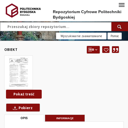
Repozytorium Cyfrowe Politechniki
Bydgoskiej
Wyszukiwanie zaawansowane
Pomoc
OBIEKT
Pokaż treść
Pobierz
OPIS
INFORMACJE