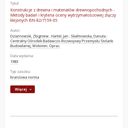
Tytuł:
Konstrukcje z drewna i materiałów drewnopochodnych -
Metody badań i kryteria oceny wytrzymałościowej złączy
klejonych BN-82/7159-05
Autor:
Dziarnowski, Zbigniew
;
Hartel, Jan
;
Skalmowska, Danuta
;
Centralny Ośrodek Badawczo-Rozwojowy Przemysłu Stolarki
Budowlanej, Wołomin. Oprac.
Data wydania:
1983
Typ zasobu:
branżowa norma
Więcej