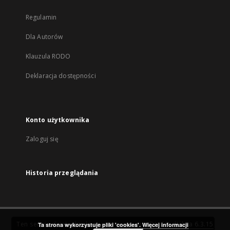
Regulamin
Dla Autorów
Klauzula RODO
Deklaracja dostępności
Konto użytkownika
Zaloguj się
Historia przeglądania
Ten serwis działa dzięki oprogramowaniu
DInGO dLibra 6.3.15
Ta strona wykorzystuje pliki 'cookies'.
Więcej informacji