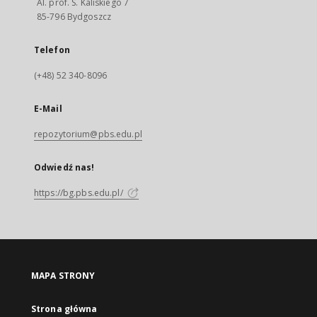
Al. prof. S. Kaliskiego 7
85-796 Bydgoszcz
Telefon
(+48) 52 340-8096
E-Mail
repozytorium@pbs.edu.pl
Odwiedź nas!
https://bg.pbs.edu.pl/
MAPA STRONY
Strona główna