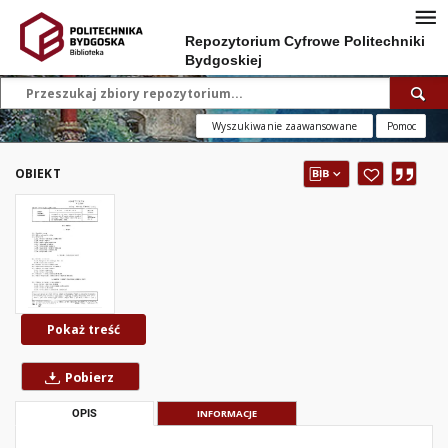
Repozytorium Cyfrowe Politechniki
Bydgoskiej
Wyszukiwanie zaawansowane
Pomoc
OBIEKT
Pokaż treść
Pobierz
OPIS
INFORMACJE