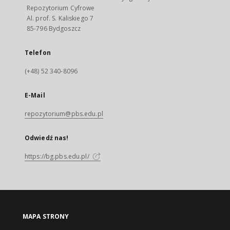
Repozytorium Cyfrowe
Al. prof. S. Kaliskiego 7
85-796 Bydgoszcz
Telefon
(+48) 52 340-8096
E-Mail
repozytorium@pbs.edu.pl
Odwiedź nas!
https://bg.pbs.edu.pl/
MAPA STRONY