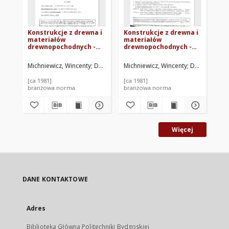
Konstrukcje z drewna i
Konstrukcje z drewna i
Ko
materiałów
materiałów
ma
drewnopochodnych -
drewnopochodnych -
dr
Metody badań i
Metody badań i
Me
kryteria oceny
kryteria oceny
kr
Michniewicz, Wincenty
Dziarnowski, Zbigniew
Michniewicz, Wincenty
Skalmowska, Danuta
Dziarnowski,
Mic
C
wytrzymałościowej
wytrzymałościowej
wy
złącz na łączniki
złącz na łączniki
złą
[ca 1981]
[ca 1981]
[ca
mechaniczne - Złącza
mechaniczne -
me
branżowa norma
branżowa norma
br
na pierścienie zębate
Postanowienia ogólne
na
BN/80-7159-04 ark. 05
BN-80/7159-04 arkusz
80/
00
Więcej
DANE KONTAKTOWE
Adres
Biblioteka Główna Politechniki Bydgoskiej