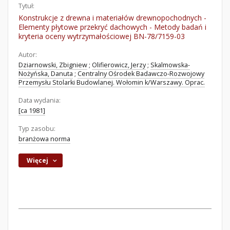
Tytuł:
Konstrukcje z drewna i materiałów drewnopochodnych -
Elementy płytowe przekryć dachowych - Metody badań i
kryteria oceny wytrzymałościowej BN-78/7159-03
Autor:
Dziarnowski, Zbigniew
;
Olifierowicz, Jerzy
;
Skalmowska-
Nożyńska, Danuta
;
Centralny Ośrodek Badawczo-Rozwojowy
Przemysłu Stolarki Budowlanej. Wołomin k/Warszawy. Oprac.
Data wydania:
[ca 1981]
Typ zasobu:
branżowa norma
Więcej