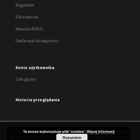
Regulamin
Dla Autorów
Klauzula RODO
Deklaracja dostępności
Konto użytkownika
Zaloguj się
Historia przeglądania
Ten serwis działa dzięki oprogramowaniu
DInGO dLibra 6.3.15
Ta strona wykorzystuje pliki 'cookies'.
Więcej informacji
opracowanemu przez
Poznańskie Centrum Superkomputerowo-
Rozumiem