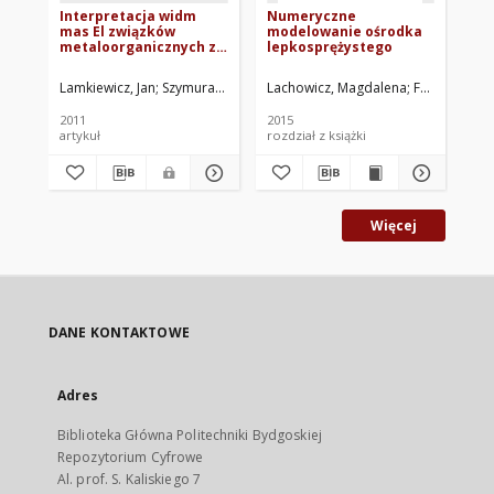
Interpretacja widm
Numeryczne
Ba
mas El związków
modelowanie ośrodka
we
metaloorganicznych z
lepkosprężystego
ek
wykorzystaniem profilii
pr
izotopowych
op
Lamkiewicz, Jan
Szymura, Jacek A.
Lachowicz, Magdalena
Fereni-Morzy
Os
ni
po
2011
2015
201
artykuł
rozdział z książki
art
Więcej
DANE KONTAKTOWE
Adres
Biblioteka Główna Politechniki Bydgoskiej
Repozytorium Cyfrowe
Al. prof. S. Kaliskiego 7