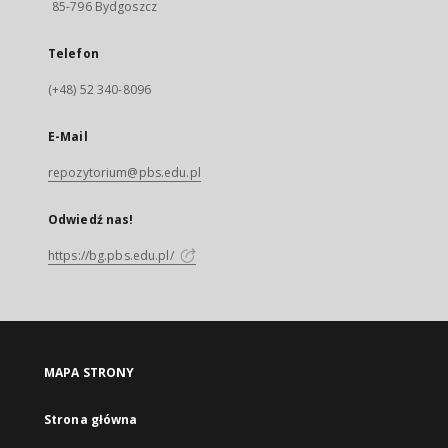
85-796 Bydgoszcz
Telefon
(+48) 52 340-8096
E-Mail
repozytorium@pbs.edu.pl
Odwiedź nas!
https://bg.pbs.edu.pl/
MAPA STRONY
Strona główna