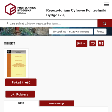
Repozytorium Cyfrowe Politechniki
Bydgoskiej
Wyszukiwanie zaawansowane
Pomoc
OBIEKT
Pokaż treść
Pobierz
OPIS
INFORMACJE