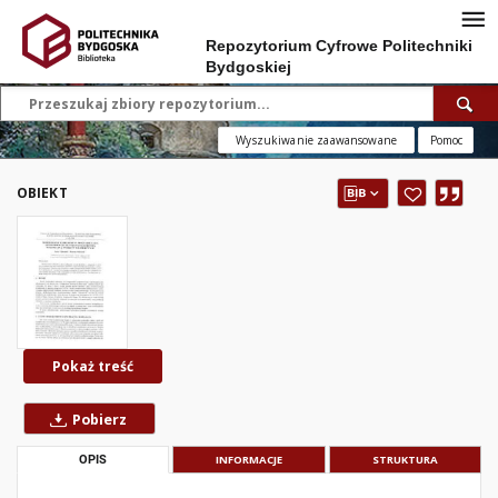
Repozytorium Cyfrowe Politechniki
Bydgoskiej
Wyszukiwanie zaawansowane
Pomoc
OBIEKT
Pokaż treść
Pobierz
OPIS
INFORMACJE
STRUKTURA