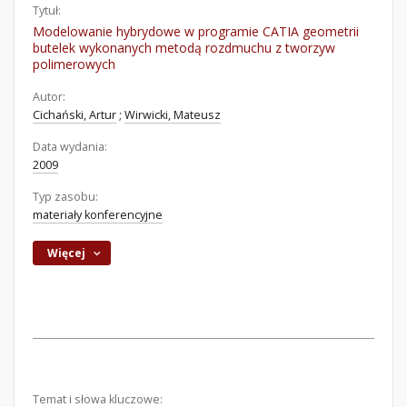
Tytuł:
Modelowanie hybrydowe w programie CATIA geometrii
butelek wykonanych metodą rozdmuchu z tworzyw
polimerowych
Autor:
Cichański, Artur
;
Wirwicki, Mateusz
Data wydania:
2009
Typ zasobu:
materiały konferencyjne
Więcej
Temat i słowa kluczowe: