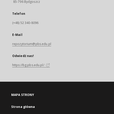
85-796 Bydgoszcz
Telefon
(+48) 52 340-8096
E-Mail
repozytorium@pbs.edu.pl
Odwiedź nas!
https://bg.pbs.edu.pl/
MAPA STRONY
Strona główna