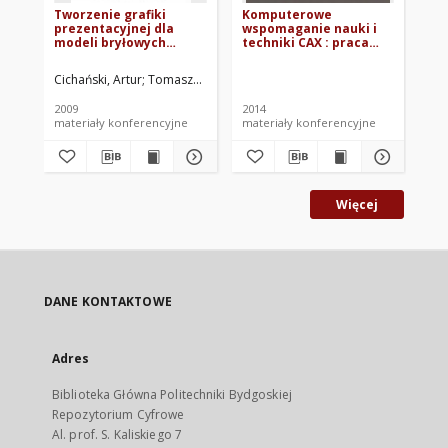
Tworzenie grafiki
Komputerowe
Ko
prezentacyjnej dla
wspomaganie nauki i
ws
modeli bryłowych
techniki CAX : praca
te
opracowanych w
zbiorowa. T. 2 / pod red.
zbi
środowisku CAD
Tadeusza Mikołajczyka
Ta
Cichański, Artur
Tomaszewski, Tomasz
Mikołajczyk, Tadeusz. Red.
i Janusza Musiała ;
; 
[Uniwersytet
Te
2009
2014
201
Technologiczno-
Pr
materiały konferencyjne
materiały konferencyjne
mat
Przyrodniczy. Wydział
Inż
Inżynierii
Me
Mechanicznej].
Więcej
DANE KONTAKTOWE
Adres
Biblioteka Główna Politechniki Bydgoskiej
Repozytorium Cyfrowe
Al. prof. S. Kaliskiego 7