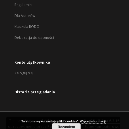
Regulamin
Dla Autorów
Klauzula RODO
Deklaracja dostępności
Konto użytkownika
Zaloguj się
Historia przeglądania
Ten serwis działa dzięki oprogramowaniu
DInGO dLibra 6.3.15
Ta strona wykorzystuje pliki 'cookies'.
Więcej informacji
opracowanemu przez
Poznańskie Centrum Superkomputerowo-
Rozumiem