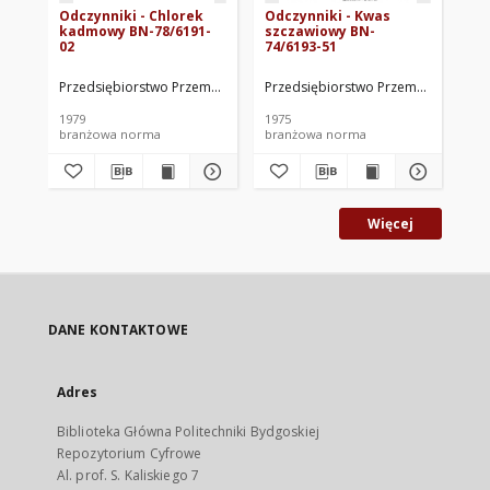
Odczynniki - Chlorek
Odczynniki - Kwas
Od
kadmowy BN-78/6191-
szczawiowy BN-
so
02
74/6193-51
78
Przedsiębiorstwo Przemysłowo-Handlowe Polskie Odczynniki Chemicz
Przedsiębiorstwo Przemysłowo-Hand
Prz
1979
1975
197
branżowa norma
branżowa norma
br
Więcej
DANE KONTAKTOWE
Adres
Biblioteka Główna Politechniki Bydgoskiej
Repozytorium Cyfrowe
Al. prof. S. Kaliskiego 7