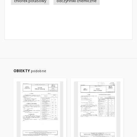
chlorek potasowy
odczynniki chemiczne
OBIEKTY
podobne