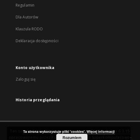
Regulamin
Dla Autorów
Klauzula RODO
Deklaracja dostępności
Konto użytkownika
Zaloguj się
Historia przeglądania
Ten serwis działa dzięki oprogramowaniu
DInGO dLibra 6.3.15
Ta strona wykorzystuje pliki 'cookies'.
Więcej informacji
opracowanemu przez
Poznańskie Centrum Superkomputerowo-
Rozumiem