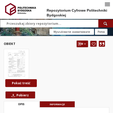
Repozytorium Cyfrowe Politechniki
Bydgoskiej
Wyszukiwanie zaawansowane
Pomoc
OBIEKT
Pokaż treść
Pobierz
OPIS
INFORMACJE