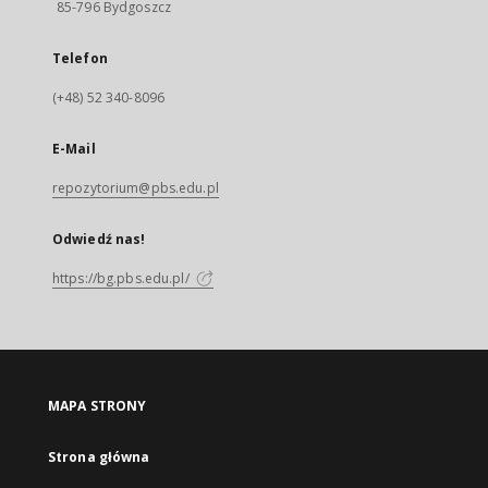
85-796 Bydgoszcz
Telefon
(+48) 52 340-8096
E-Mail
repozytorium@pbs.edu.pl
Odwiedź nas!
https://bg.pbs.edu.pl/
MAPA STRONY
Strona główna