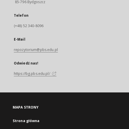
85-796 Bydgoszcz
Telefon
(+48) 52 340-8096
E-Mail
repozytorium@pbs.edu.pl
Odwiedź nas!
https://bg.pbs.edu.pl/
MAPA STRONY
Strona główna