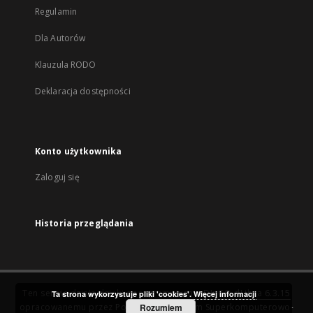
Regulamin
Dla Autorów
Klauzula RODO
Deklaracja dostępności
Konto użytkownika
Zaloguj się
Historia przeglądania
Ten serwis działa dzięki oprogramowaniu
DInGO dLibra 6.3.15
Ta strona wykorzystuje pliki 'cookies'.
Więcej informacji
opracowanemu przez
Poznańskie Centrum Superkomputerowo-
Rozumiem