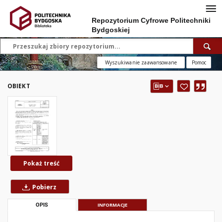
Repozytorium Cyfrowe Politechniki
Bydgoskiej
Wyszukiwanie zaawansowane
Pomoc
OBIEKT
Pokaż treść
Pobierz
OPIS
INFORMACJE