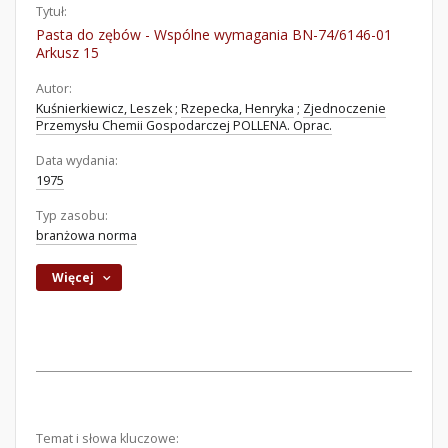
Tytuł:
Pasta do zębów - Wspólne wymagania BN-74/6146-01
Arkusz 15
Autor:
Kuśnierkiewicz, Leszek
;
Rzepecka, Henryka
;
Zjednoczenie
Przemysłu Chemii Gospodarczej POLLENA. Oprac.
Data wydania:
1975
Typ zasobu:
branżowa norma
Więcej
Temat i słowa kluczowe: