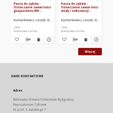
Pasta do zębów -
Pasta do zębów -
Pa
Oznaczanie zawartości
Oznaczanie zawartości
Oz
guajazulenu BN-
wody i substancji
oł
74/6146-01 Arkusz 09
lotnych BN-74/6146-01
Ar
Arkusz 05
Kuśnierkiewicz, Leszek
Stachowiak, Zygmunt
Kuśnierkiewicz, Leszek
Żarnowska, Alicja
Stachowiak,
Zjedn
Kuś
1974
1974
197
branżowa norma
branżowa norma
br
Więcej
DANE KONTAKTOWE
Adres
Biblioteka Główna Politechniki Bydgoskiej
Repozytorium Cyfrowe
Al. prof. S. Kaliskiego 7