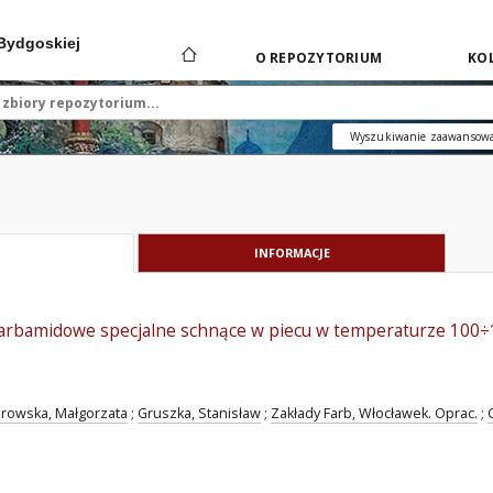
 Bydgoskiej
O REPOZYTORIUM
KOL
Wyszukiwanie zaawansow
INFORMACJE
karbamidowe specjalne schnące w piecu w temperaturze 100÷
rowska, Małgorzata
;
Gruszka, Stanisław
;
Zakłady Farb, Włocławek. Oprac.
;