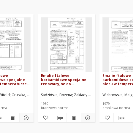
lowe
Emalie ftalowe
Emalie ftalowe
we specjalne
karbamidowe specjalne
karbamidowe s
 temperaturze
renowacyjne do
piecu w temper
do natrysku
samochodów F BN-79/6115-
110÷130°C BN-79
atycznego BN-
75
i Lakierów, Włocławek. Oprac.
Witold
Gruszka, Stanisław
Sadzińska, Bożena
Turoń, Jan
Cieszyńska Fabryka Farb i Lakierów POLIF
Zakłady Farb we Włocławku. Oprac
Wichrowska, Małg
1980
1979
orma
branżowa norma
branżowa norma