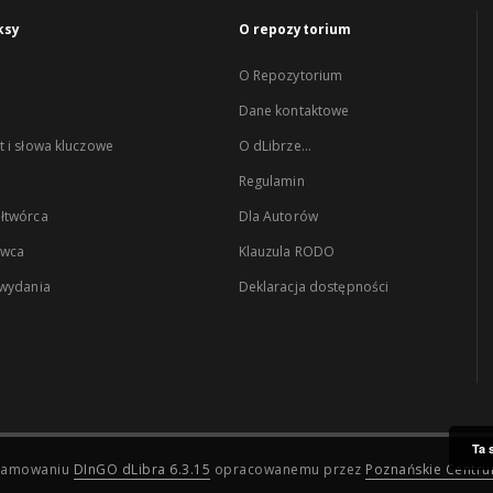
ksy
O repozytorium
O Repozytorium
Dane kontaktowe
 i słowa kluczowe
O dLibrze...
Regulamin
łtwórca
Dla Autorów
wca
Klauzula RODO
 wydania
Deklaracja dostępności
Ta 
ogramowaniu
DInGO dLibra 6.3.15
opracowanemu przez
Poznańskie Centr