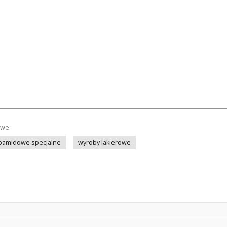
owe:
rbamidowe specjalne
wyroby lakierowe