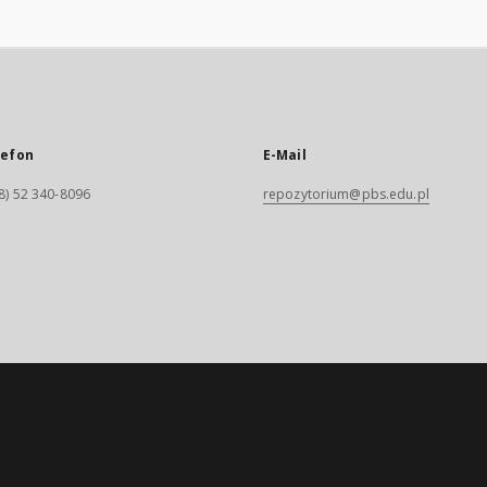
lefon
E-Mail
8) 52 340-8096
repozytorium@pbs.edu.pl