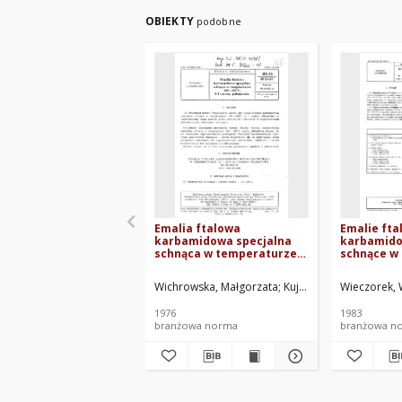
OBIEKTY
podobne
Emalia ftalowa
Emalie fta
karbamidowa specjalna
karbamido
schnąca w temperaturze
schnące w
110÷130°C, S I czarna,
110÷130°C 
półmatowa BN-75/6115-52
elektrost
Wichrowska, Małgorzata
Kujawska Fabryka Farb 
Wieczorek, 
83/6115-72
1976
1983
branżowa norma
branżowa n