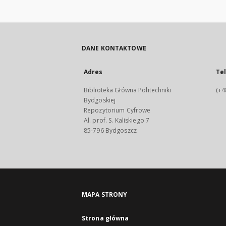
DANE KONTAKTOWE
Adres
Te
Biblioteka Główna Politechniki
(+4
Bydgoskiej
Repozytorium Cyfrowe
Al. prof. S. Kaliskiego 7
85-796 Bydgoszcz
MAPA STRONY
Strona główna