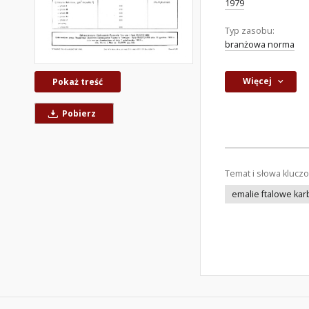
1979
Typ zasobu:
branżowa norma
Więcej
Pokaż treść
Pobierz
Temat i słowa klucz
emalie ftalowe ka