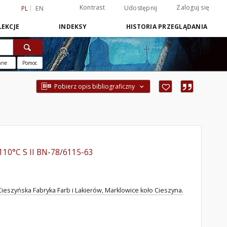
Kontrast
Zaloguj się
Udostępnij
PL
EN
EKCJE
INDEKSY
HISTORIA PRZEGLĄDANIA
ane
Pomoc
Pobierz opis bibliograficzny
110°C S II BN-78/6115-63
Cieszyńska Fabryka Farb i Lakierów, Marklowice koło Cieszyna.