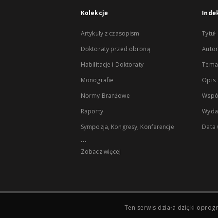
Kolekcje
Inde
Artykuły z czasopism
Tytuł
Doktoraty przed obroną
Autor
Habilitacje i Doktoraty
Temat
Monografie
Opis
Normy Branżowe
Wspó
Raporty
Wyda
Sympozja, Kongresy, Konferencje
Data
...
Zobacz więcej
Ten serwis działa dzięki opr