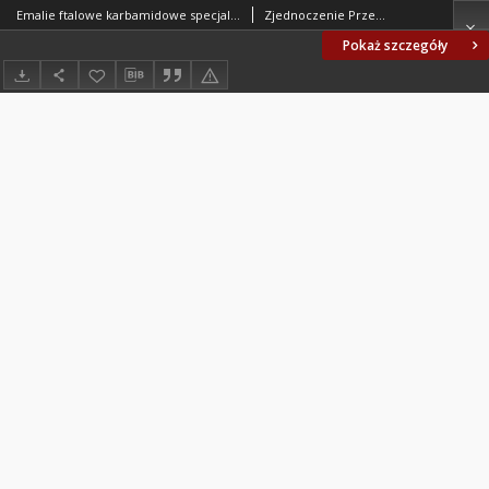
Emalie ftalowe karbamidowe specjalne renowacyjne do samochodów BN-70/6115-59
Zjednoczenie Przemysłu Farb i Lakierów. Oprac.
Pokaż szczegóły