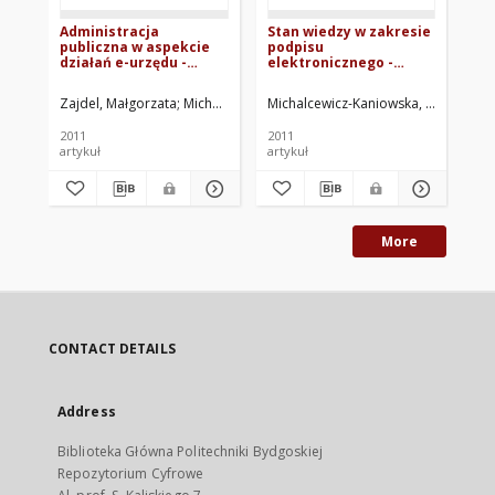
Administracja
Stan wiedzy w zakresie
Za
publiczna w aspekcie
podpisu
Pe
działań e-urzędu -
elektronicznego -
wi
wyniki z badań
wyniki z badań
za
pr
Zajdel, Małgorzata
Michalcewicz-Kaniowska, Małgorzata
Michalcewicz-Kaniowska, Małgorzat
Dąb
2011
2011
201
artykuł
artykuł
mat
More
CONTACT DETAILS
Address
Biblioteka Główna Politechniki Bydgoskiej
Repozytorium Cyfrowe