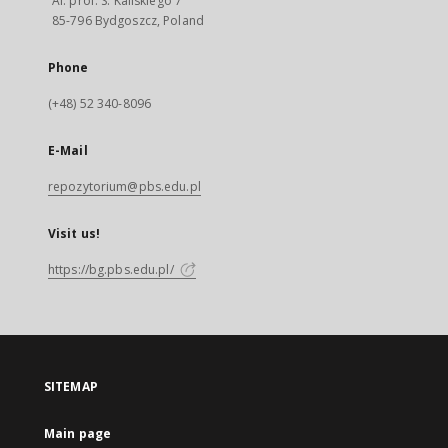
Al. prof. S. Kaliskiego 7
85-796 Bydgoszcz, Poland
Phone
(+48) 52 340-8096
E-Mail
repozytorium@pbs.edu.pl
Visit us!
https://bg.pbs.edu.pl/
SITEMAP
Main page