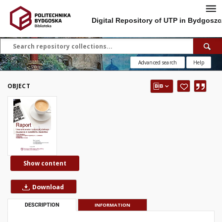
Digital Repository of UTP in Bydgoszc
Advanced search
Help
OBJECT
Show content
Download
DESCRIPTION
INFORMATION